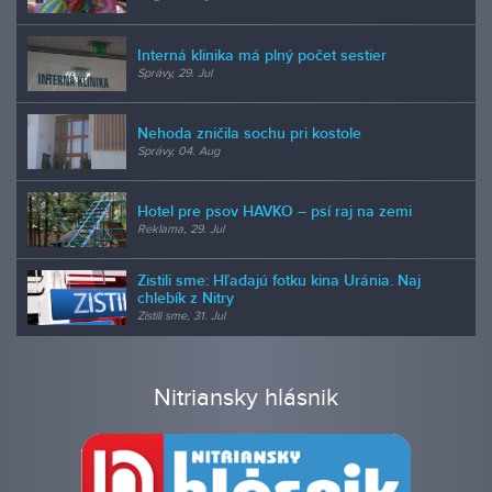
Interná klinika má plný počet sestier
Správy, 29. Jul
Nehoda zničila sochu pri kostole
Správy, 04. Aug
Hotel pre psov HAVKO – psí raj na zemi
Reklama, 29. Jul
Zistili sme: Hľadajú fotku kina Uránia. Naj
chlebík z Nitry
Zistili sme, 31. Jul
Nitriansky hlásnik