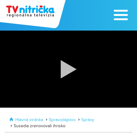
Zoo v Lužiankach
Traktormánia 2025 s pozvánkou
Hlavná stránka
Spravodajstvo
Správy
Susedia zrenovovali ihrisko