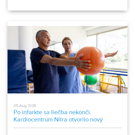
poklesu hladín v nádržiach a vysokej spotreby apelujú na
verejnosť, aby šetrila pitnou vodou.
05.Aug, 11:08
Po infarkte sa liečba nekončí.
Kardiocentrum Nitra otvorilo nový
stacionár