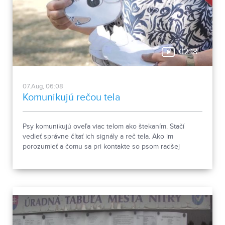
02:18
07.Aug, 06:08
Komunikujú rečou tela
Psy komunikujú oveľa viac telom ako štekaním. Stačí
vedieť správne čítať ich signály a reč tela. Ako im
porozumieť a čomu sa pri kontakte so psom radšej
vyhnúť, ukázala canisterapeutka spolu so svojimi
štvornohými pomocníkmi.