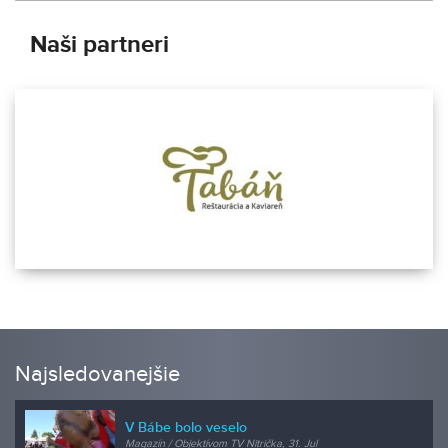
Naši partneri
Najsledovanejšie
V Bábe bolo veselo
Magazín / Objektívom TV Nitrička, 31. Jul