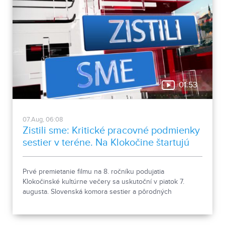
01:53
07.Aug, 06:08
Zistili sme: Kritické pracovné podmienky
sestier v teréne. Na Klokočine štartujú
kultúrne večery
Prvé premietanie filmu na 8. ročníku podujatia
Klokočinské kultúrne večery sa uskutoční v piatok 7.
augusta. Slovenská komora sestier a pôrodných
asistentiek upozorňuje na kritické pracovné podmienky
sestier v domácej ošetrovateľskej starostlivosti počas
horúčav.