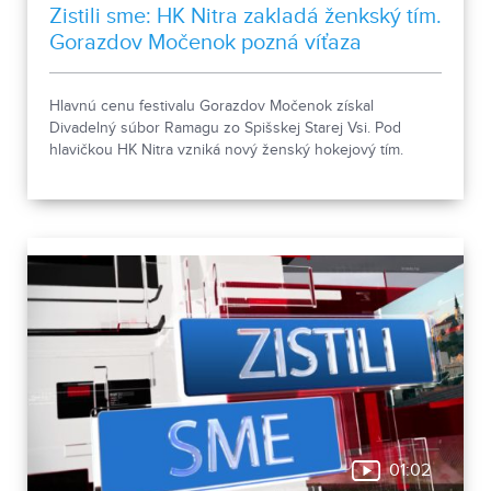
Zistili sme: HK Nitra zakladá ženkský tím.
Gorazdov Močenok pozná víťaza
Hlavnú cenu festivalu Gorazdov Močenok získal
Divadelný súbor Ramagu zo Spišskej Starej Vsi. Pod
hlavičkou HK Nitra vzniká nový ženský hokejový tím.
01:02