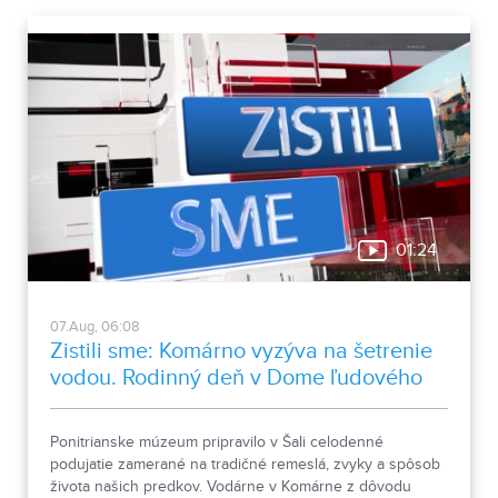
01:24
07.Aug, 06:08
Zistili sme: Komárno vyzýva na šetrenie
vodou. Rodinný deň v Dome ľudového
bývania a architektúry
Ponitrianske múzeum pripravilo v Šali celodenné
podujatie zamerané na tradičné remeslá, zvyky a spôsob
života našich predkov. Vodárne v Komárne z dôvodu