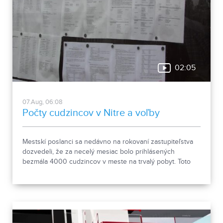
02:05
07.Aug, 06:08
Počty cudzincov v Nitre a voľby
Mestskí poslanci sa nedávno na rokovaní zastupiteľstva
dozvedeli, že za necelý mesiac bolo prihlásených
bezmála 4000 cudzincov v meste na trvalý pobyt. Toto
vyvolalo otázniky, ako je možné za krátke obdobie zapísať
taký počet nových obyvateľov. Tieto nezrovnalosti sme sa
rozhodli objasniť.