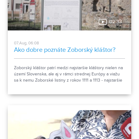
02:33
07.Aug, 06:08
Ako dobre poznáte Zoborský kláštor?
Zoborský kláštor patrí medzi najstaršie kláštory nielen na
území Slovenska, ale aj v rámci strednej Európy a viažu
sa k nemu Zoborské listiny z rokov 1111 a 1113 - najstaršie
zachovalé písomné dokumenty z nášho územia. Areál
spája históriu dvoch rehoľných rádov. Viete, ktoré sú to? :)