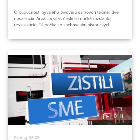
O budúcnosti bývalého pivovaru sa hovorí takmer dve
desaťročia. Areál sa však čoskoro dočká rozsiahlej
revitalizácie. Tá počíta so zachovaním historických
objektov, ale aj s výstavbou novej polyfunkčnej budovy.
01:11
04.Aug, 06:08