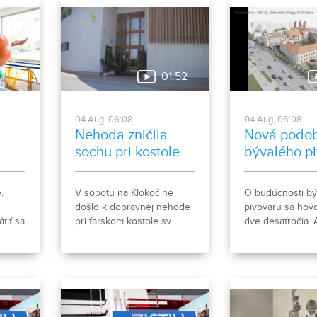
ba na
to
sať na
01:52
04.Aug, 06:08
04.Aug, 06:08
Nehoda zničila
Nová podo
sochu pri kostole
bývalého p
nový
.
V sobotu na Klokočine
O budúcnosti b
došlo k dopravnej nehode
pivovaru sa hovo
tiť sa
pri farskom kostole sv.
dve desaťročia. 
Gorazda. Zistovali sme, čo
však čoskoro do
sa stalo.
rozsiahlej revital
počíta so zacho
historických obje
s výstavbou nov
polyfunkčnej bu