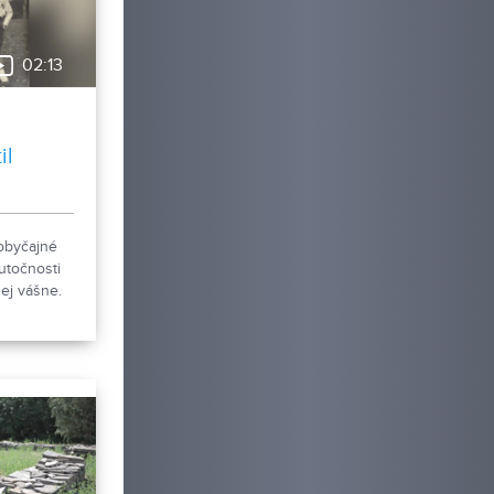
02:13
il
obyčajné
utočnosti
ej vášne.
úzeum v
je novú
 pohľadníc
ákov.
ky
a Šabíka
iec, ktorú
vala