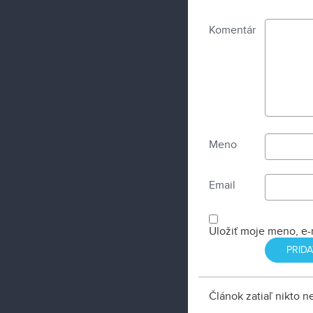
mestskej zástavby.
Komentár
Meno
Email
Uložiť moje meno, e-
Článok zatiaľ nikto 