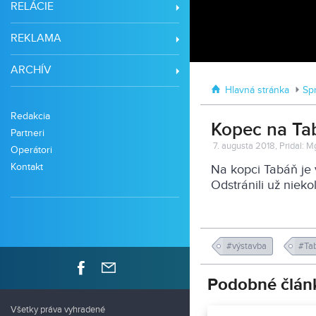
RELÁCIE
REKLAMA
ARCHÍV
Hlavná stránka
Sp
Redakcia
Kopec na Ta
Partneri
7. augusta 2018, Pridal: M
Operátori
Kontakt
Na kopci Tabáň je 
Odstránili už nieko
#výstavba
#Ta
Podobné člán
Všetky práva vyhradené