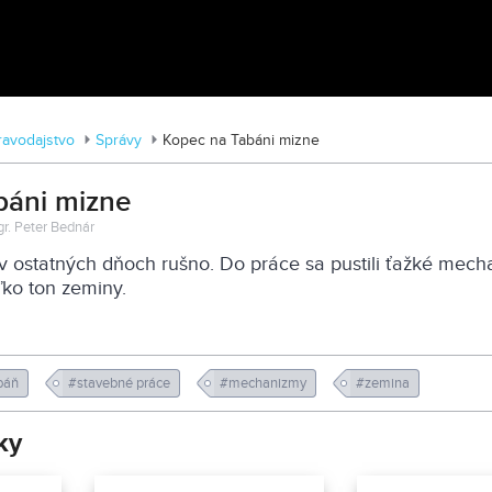
Traktormánia 2025 s pozvánkou
ravodajstvo
Správy
Kopec na Tabáni mizne
báni mizne
gr. Peter Bednár
v ostatných dňoch rušno. Do práce sa pustili ťažké mech
ľko ton zeminy.
báň
#stavebné práce
#mechanizmy
#zemina
ky