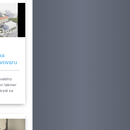
02:17
ba
ivovaru
ývalého
rí takmer
Areál sa
čká
izácie. Tá
vaním
ktov, ale aj
ej
dovy.