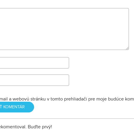
hostinca a kolká
dopĺňa hlavná b
nemocnice s dv
menšími pavilónm
mail a webovú stránku v tomto prehliadači pre moje budúce kom
nekomentoval. Buďte prvý!