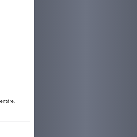
reň, ktoré
udova
oma
i a park.
entáre.