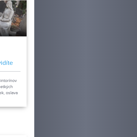
h
idíte
intorínov
šetkých
ek, oslava
uranoch, v
plavecká