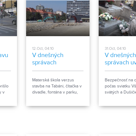
12.Oct, 04:10
31.Oct, 04:10
avu
V dnešných
V dnešnýc
správach
správach uv
prinášame...
Materská škola verzus
Bezpečnosť na c
rišlo
stavba na Tabáni, čítačka v
počas sviatku V
y v
divadle, fontána v parku,
svätých a Dušiči
ho
výbehy pre psov, reportáž
výročia ČSR v Š
tavby.
z Autosalónu.
Nitre pribudne 
o
hala.
bných
ude