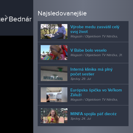
REDAK
Najsledovanejšie
vious
Next
Mgr.
Výrobe medu zasvätil celý
šéfredak
svoj život
Magazín / Objektívom TV Nitrička,
24. Jul
V Bábe bolo veselo
Magazín / Objektívom TV Nitrička, 31.
Jul
Interná klinika má plný
počet sestier
Správy, 29. Jul
Európska špička vo Veľkom
Záluží
Magazín / Objektívom TV Nitrička,
24. Jul
MINFA spojila päť diecéz
Správy, 24. Jul