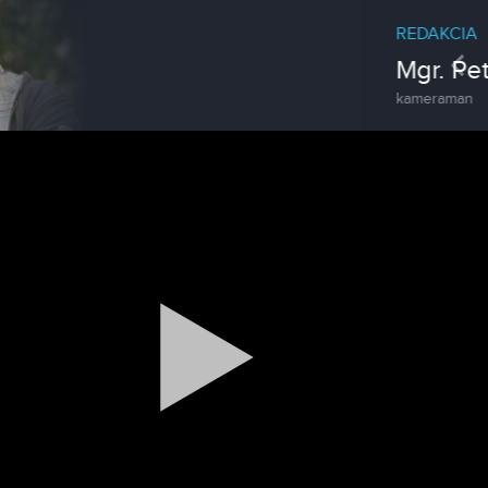
REDAKCIA
Pre
Mgr. Peter Bednár
kameraman
Reklama
Zažite leto na kúpalisku v
Tvrdošovciach
Spravodajstvo
Zoo v Lužiankach
Magazín