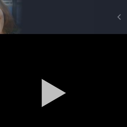
REDAKCIA
Pre
Mgr. Mária Geierová
produkcia
Magazín / Objektívom TV Nitrička
Výrobe medu zasvätil celý svoj život
Reklama
Zažite leto na kúpalisku v
Tvrdošovciach
Spravodajstvo