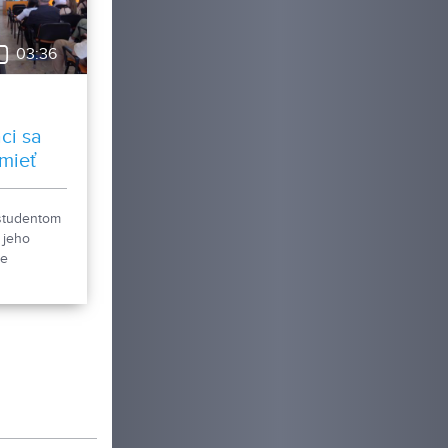
03:36
ci sa
umieť
ým
študentom
 jeho
je
elanie v
ch
mie. Tento
oroch FEM
l
s10
 3. ročník.