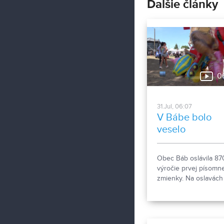
Ďalšie články
0
31.Jul, 06:07
V Bábe bolo
veselo
Obec Báb oslávila 87
výročie prvej písomne
zmienky. Na oslavách
nechýbala hudba, tan
dobré jedlo a gratulan