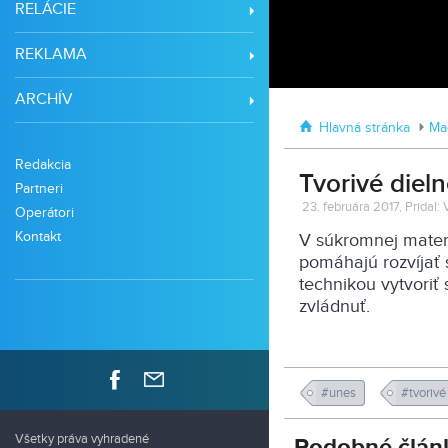
RELÁCIE
REKLAMA
ARCHÍV
Hlavná stránka
Mag
Redakcia
Tvorivé diel
Partneri
23. februára 2017, Pridal:
Operátori
Kontakt
V súkromnej maters
pomáhajú rozvíjať s
technikou vytvoriť 
zvládnuť.
#unes
#tvorivé
Všetky práva vyhradené
Podobné člán