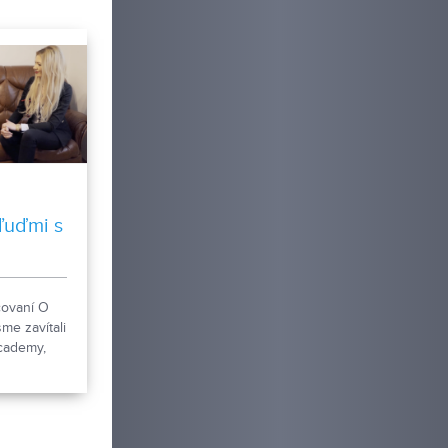
ľuďmi s
u
čovaní O
me zavítali
cademy,
ky v Nitre.
 spolu s
 sme sa s
. Máriou