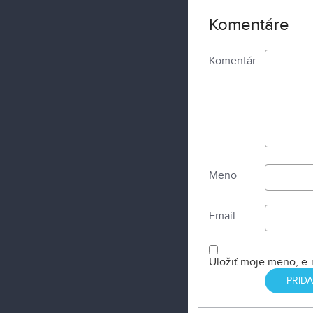
Komentáre
Komentár
Meno
Email
Uložiť moje meno, e-