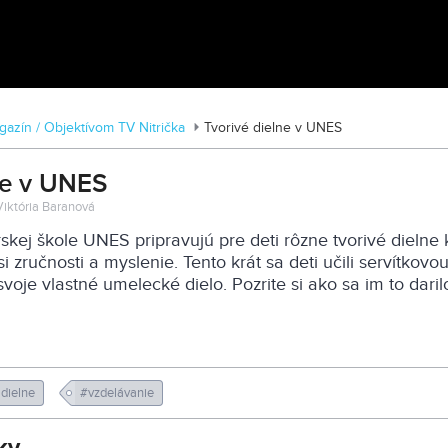
Zoo v Lužiankach
azín / Objektívom TV Nitrička
Tvorivé dielne v UNES
ne v UNES
 Viktória Baranová
kej škole UNES pripravujú pre deti rôzne tvorivé dielne 
i zručnosti a myslenie. Tento krát sa deti učili servítkovo
svoje vlastné umelecké dielo. Pozrite si ako sa im to daril
 dielne
#vzdelávanie
ky