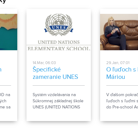
14.Mar, 06:03
29.Jan, 07:01
h
Špecifické
O ľuďoch s 
zameranie UNES
Máriou
láka rodičov
Kmotríkovo
prvákov
OD na
Systém vzdelávania na
V ďalšom pokra
kých
Súkromnej základnej škole
ľuďoch s ľuďmi s
sme sa
UNES (UNITED NATIONS
do Pre-school A
ené
ELEMENTARY SCHOOL) na
bilingválnej škôl
školy
Chrenovej láka nielen
Nakuknite do nej
cudzincov žijúcich v Nitre,
nami. Rozprávali
ale aj rodičov detí, ktorí pre
jej riaditeľkou p
svoje deti hľadajú
Kmotríkovou.