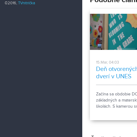
©2016,
TVnitrička
15.Mar, 04:03
Deň otvorenýc
dverí v UNES
Začína sa obdobie D
základných a maters
školách. S kamerou 
boli pozrieť na otvor
hodiny do základnej 
UNES.