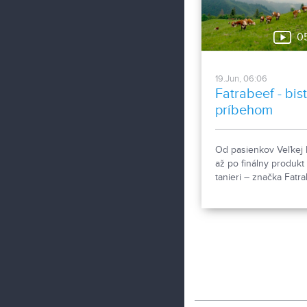
0
19.Jun, 06:06
Fatrabeef - bist
príbehom
Od pasienkov Veľkej 
až po finálny produkt
tanieri – značka Fatr
spája ekologický cho
hovädzieho dobytka,
spracovanie vlastnéh
mäsa a bistro. Vďaka
uzavretému systému 
lúky na tanier“ stavia
lokálnom pôvode a
rešpekte k prírode.