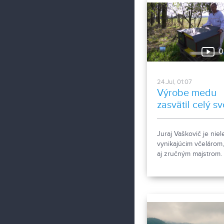
0
24.Jul, 01:07
Výrobe medu
zasvätil celý sv
život
Juraj Vaškovič je niel
vynikajúcim včelárom,
aj zručným majstrom.
Vlastnými rukami
vybudoval apidomček
ktorý je možné navštív
účelom apiterapie. Ak
jej účinkoch ešte nik
nepočuli, pozrite si
nasledujúcu reportáž.