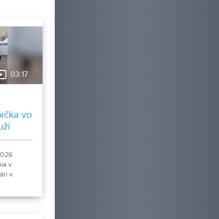
03:17
ička vo
uží
2026
nia v
ri v
lotriale,
ojila aj
ka sveta.
osti