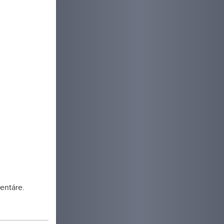
entáre.