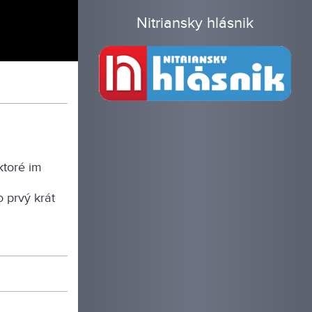
Nitriansky hlásnik
ktoré im
u
o prvý krát