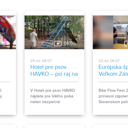
netradičný štýl vzdelávania.
6:57
04:05
29.Jul, 08:07
24.Jul, 06:07
Hotel pre psov
Európska šp
HAVKO – psí raj na
Veľkom Zál
zemi
0.
V Hoteli pre psov HAVKO
Bike Flow Fest 
j
nájdete pre Vášho psíka
priniesol zápole
nielen bezpečné
Slovenskom pohá
ec,
ubytovanie, ale aj
pumptracku a cyk
ti.
individuálnu starostlivosť,
do ktorých sa zap
veľkorysý areál s rozlohou
aktuálna majster
85 árov, socializáciu, výcvik
Podujatie verejn