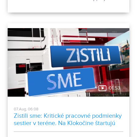
vyvolalo otázniky, ako je možné za krátke obdobie zapísať
taký počet nových obyvateľov. Tieto nezrovnalosti sme sa
rozhodli objasniť.
01:53
07.Aug, 06:08
Zistili sme: Kritické pracovné podmienky
sestier v teréne. Na Klokočine štartujú
kultúrne večery