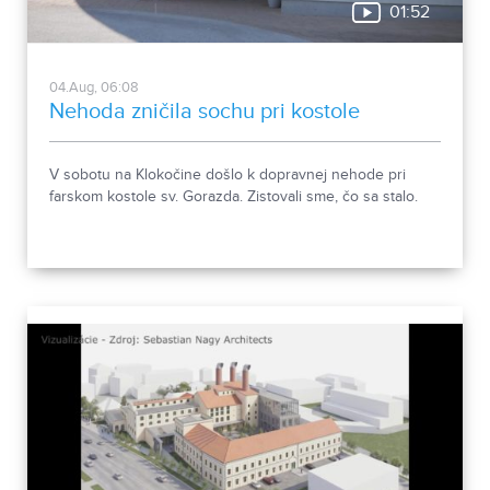
01:52
04.Aug, 06:08
Nehoda zničila sochu pri kostole
V sobotu na Klokočine došlo k dopravnej nehode pri
farskom kostole sv. Gorazda. Zistovali sme, čo sa stalo.