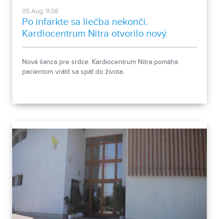
05.Aug, 11:08
Po infarkte sa liečba nekončí.
Kardiocentrum Nitra otvorilo nový
stacionár
Nová šanca pre srdce. Kardiocentrum Nitra pomáha
pacientom vrátiť sa späť do života.