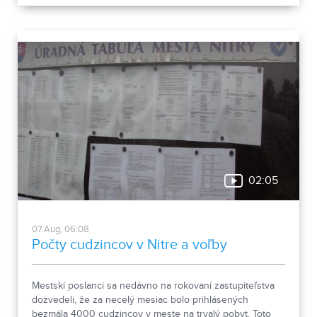
štvornohými pomocníkmi.
02:05
07.Aug, 06:08
Počty cudzincov v Nitre a voľby
Mestskí poslanci sa nedávno na rokovaní zastupiteľstva
dozvedeli, že za necelý mesiac bolo prihlásených
bezmála 4000 cudzincov v meste na trvalý pobyt. Toto