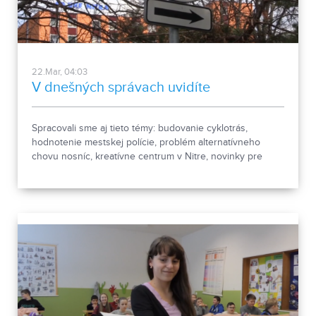
22.Mar, 04:03
V dnešných správach uvidíte
Spracovali sme aj tieto témy: budovanie cyklotrás,
hodnotenie mestskej polície, problém alternatívneho
chovu nosníc, kreatívne centrum v Nitre, novinky pre
turistov na hrade.