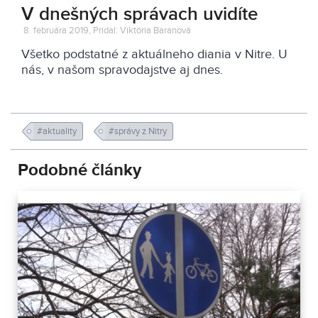
V dnešných správach uvidíte
8. februára 2019, Pridal: Viktória Baranová
Všetko podstatné z aktuálneho diania v Nitre. U
nás, v našom spravodajstve aj dnes.
#aktuality
#správy z Nitry
Podobné články