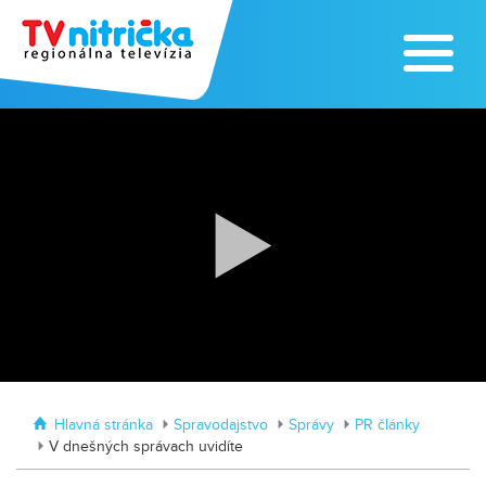
Traktormánia 2025 s pozvánkou
MDD vo Veľkom Záluží
Hlavná stránka
Spravodajstvo
Správy
PR články
V dnešných správach uvidíte