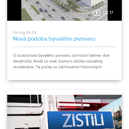
02:17
04.Aug, 06:08
Nová podoba bývalého pivovaru
O budúcnosti bývalého pivovaru sa hovorí takmer dve
desaťročia. Areál sa však čoskoro dočká rozsiahlej
revitalizácie. Tá počíta so zachovaním historických
objektov, ale aj s výstavbou novej polyfunkčnej budovy.