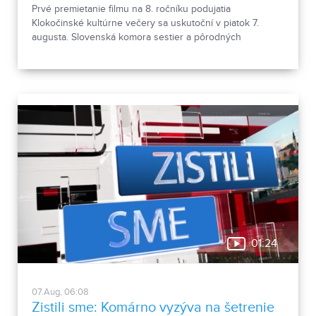
Prvé premietanie filmu na 8. ročníku podujatia
Klokočinské kultúrne večery sa uskutoční v piatok 7.
augusta. Slovenská komora sestier a pôrodných
asistentiek upozorňuje na kritické pracovné podmienky
sestier v domácej ošetrovateľskej starostlivosti počas
horúčav.
01:24
07.Aug, 06:08
Zistili sme: Komárno vyzýva na šetrenie