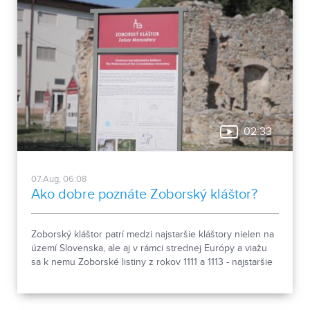
02:33
07.Aug, 06:08
Ako dobre poznáte Zoborský kláštor?
Zoborský kláštor patrí medzi najstaršie kláštory nielen na
území Slovenska, ale aj v rámci strednej Európy a viažu
sa k nemu Zoborské listiny z rokov 1111 a 1113 - najstaršie
zachovalé písomné dokumenty z nášho územia. Areál
spája históriu dvoch rehoľných rádov. Viete, ktoré sú to? :)