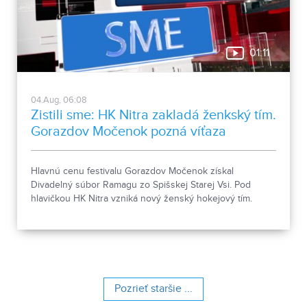
01:11
04.Aug, 06:08
Zistili sme: HK Nitra zakladá ženkský tím.
Gorazdov Močenok pozná víťaza
Hlavnú cenu festivalu Gorazdov Močenok získal
Divadelný súbor Ramagu zo Spišskej Starej Vsi. Pod
hlavičkou HK Nitra vzniká nový ženský hokejový tím.
Pozrieť staršie ...