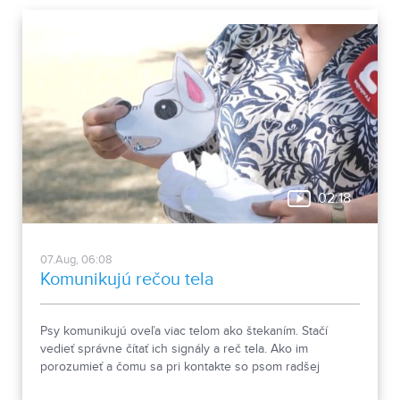
02:18
07.Aug, 06:08
Komunikujú rečou tela
Psy komunikujú oveľa viac telom ako štekaním. Stačí
vedieť správne čítať ich signály a reč tela. Ako im
porozumieť a čomu sa pri kontakte so psom radšej
vyhnúť, ukázala canisterapeutka spolu so svojimi