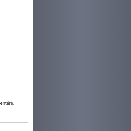
entáre.