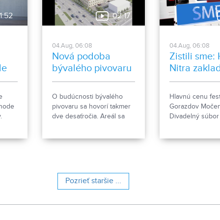
1:52
02:17
04.Aug, 06:08
04.Aug, 06:08
Nová podoba
Zistili sme:
le
bývalého pivovaru
Nitra zakla
ženkský tím
Gorazdov
e
O budúcnosti bývalého
Hlavnú cenu fest
Močenok p
ehode
pivovaru sa hovorí takmer
Gorazdov Močen
víťaza
.
dve desaťročia. Areál sa
Divadelný súbo
e, čo
však čoskoro dočká
zo Spišskej Stare
rozsiahlej revitalizácie. Tá
hlavičkou HK Nit
počíta so zachovaním
nový ženský hok
historických objektov, ale aj
s výstavbou novej
polyfunkčnej budovy.
Pozrieť staršie ...