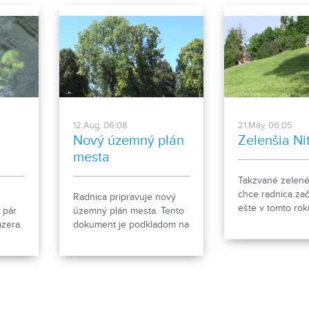
12.Aug, 06:08
21.May, 06:05
Nový územný plán
Zelenšia Ni
mesta
Takzvané zelené
chce radnica zača
Radnica pripravuje nový
ešte v tomto rok
 pár
územný plán mesta. Tento
sa revitalizácie 
azera.
dokument je podkladom na
priestoru. Naprík
ica
to, akým smerom sa bude
či hradného kop
uberať verejný priestor.
kde na to mest
Kde bude napríklad
peniaze.
povolená výstavba, alebo
ponechaná zeleň. Ale
samozrejme tento materiál