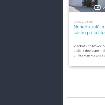
starostlivosti počas
0
horúčav.
04.Aug, 06:08
Nehoda zničila
sochu pri kosto
V sobotu na Klokočin
došlo k dopravnej n
pri farskom kostole sv
Gorazda. Zistovali sm
sa stalo.