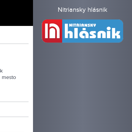
Nitriansky hlásnik
ok
a mesto