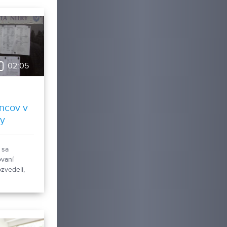
02:05
ncov v
by
 sa
vaní
ozvedeli,
siac bolo
zmála
 v meste
Toto
, ako je