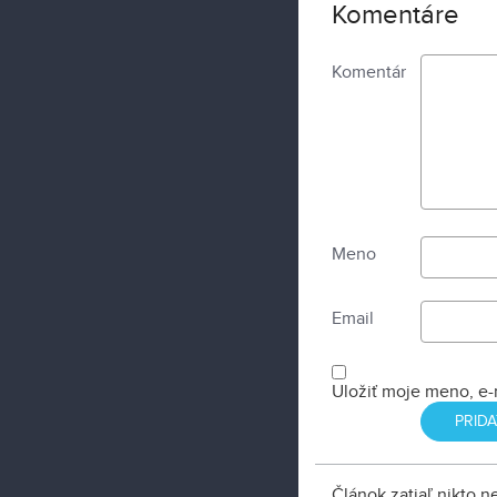
Komentáre
Komentár
Meno
Email
Uložiť moje meno, e-
Článok zatiaľ nikto 