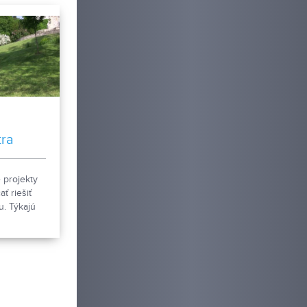
tra
 projekty
ť riešiť
u. Týkajú
verejného
lad parku,
ca. Vieme,
o vezme