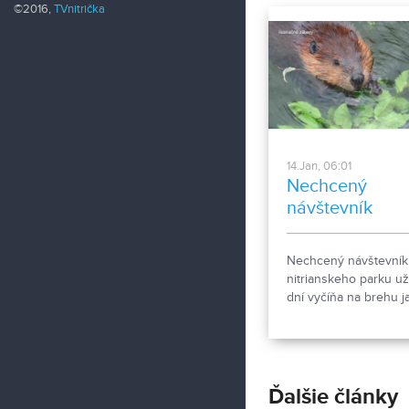
©2016,
TVnitrička
14.Jan, 06:01
Nechcený
návštevník
nitrianskeho
parku
Nechcený návštevník
nitrianskeho parku už
dní vyčíňa na brehu j
Likviduje stromy, radn
zvažuje kroky.
Ďalšie články