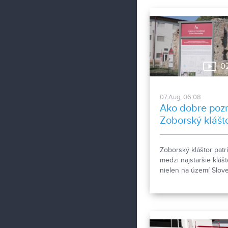
0
07.Aug, 06:08
Ako dobre poz
Zoborský klášt
Zoborský kláštor patrí
medzi najstaršie klášt
nielen na území Slov
ale aj v rámci stredne
Európy a viažu sa k 
Zoborské listiny z ro
1111 a 1113 - najstaršie
zachovalé písomné