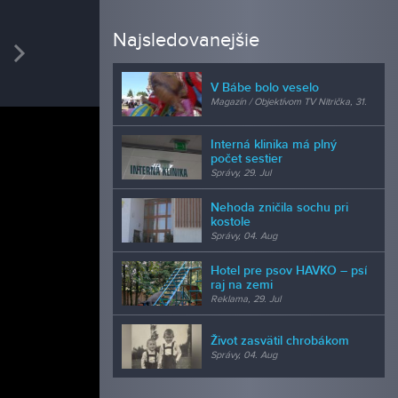
REDAK
Najsledovanejšie
vious
Next
Niko
redaktor
V Bábe bolo veselo
Magazín / Objektívom TV Nitrička, 31.
Jul
Interná klinika má plný
počet sestier
Správy, 29. Jul
Nehoda zničila sochu pri
kostole
Správy, 04. Aug
Hotel pre psov HAVKO – psí
raj na zemi
Reklama, 29. Jul
Život zasvätil chrobákom
Správy, 04. Aug