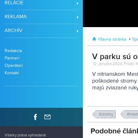
RELÁCIE
REKLAMA
ARCHÍV
Hlavná stránka
Sp
Redakcia
V parku sú o
Partneri
12. januára 2024, Pridal: M
Operátori
Kontakt
V nitrianskom Mes
poškodené stromy.
majú zviazané ruky
#stromy
#mes
Podobné člán
Všetky práva vyhradené