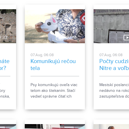
je komplexnejší, preto sme
sa zaujímali bližšie.
2:33
02:18
07.Aug, 06:08
07.Aug, 06:08
náte
Komunikujú rečou
Počty cudzi
or?
tela
Nitre a voľ
Psy komunikujú oveľa viac
Mestskí poslanci
ory
telom ako štekaním. Stačí
nedávno na roko
enska,
vedieť správne čítať ich
zastupiteľstva d
j
signály a reč tela. Ako im
že za necelý me
nemu
porozumieť a čomu sa pri
prihlásených be
kov
kontakte so psom radšej
4000 cudzincov
vyhnúť, ukázala
na trvalý pobyt. 
canisterapeutka spolu so
vyvolalo otázniky