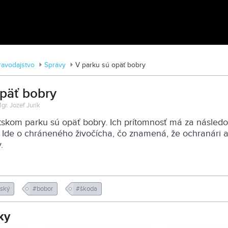
Zoo v Lužiankach
ravodajstvo
Správy
V parku sú opäť bobry
päť bobry
gr. Jozef Jurík
tskom parku sú opäť bobry. Ich prítomnosť má za násled
 Ide o chráneného živočícha, čo znamená, že ochranári 
.
tský
#bobor
#škoda
ky