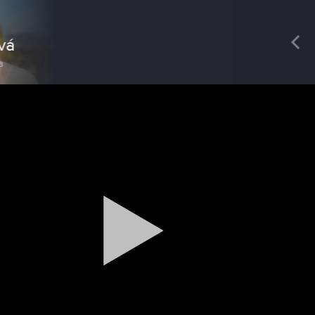
REDAKCIA
Pre
Mgr. Jozef Jurík
moderátor/redaktor
Magazín / Objektívom TV Nitrička
Výrobe medu zasvätil celý svoj život
Reklama
Zažite leto na kúpalisku v
Tvrdošovciach
Spravodajstvo