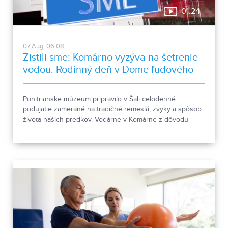
01:24
07.Aug, 06:08
Zistili sme: Komárno vyzýva na šetrenie
vodou. Rodinný deň v Dome ľudového
bývania a architektúry
Ponitrianske múzeum pripravilo v Šali celodenné
podujatie zamerané na tradičné remeslá, zvyky a spôsob
života našich predkov. Vodárne v Komárne z dôvodu
poklesu hladín v nádržiach a vysokej spotreby apelujú na
verejnosť, aby šetrila pitnou vodou.