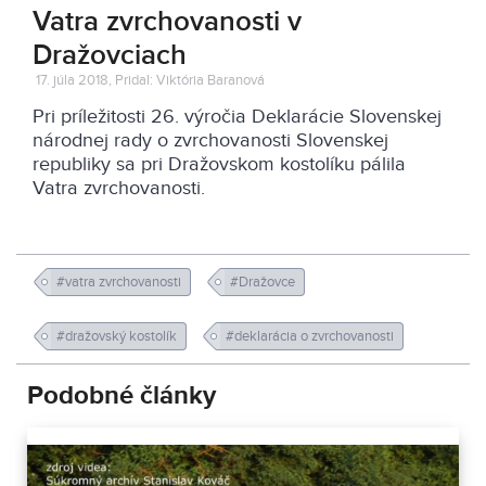
Vatra zvrchovanosti v
Dražovciach
17. júla 2018, Pridal: Viktória Baranová
Pri príležitosti 26. výročia Deklarácie Slovenskej
národnej rady o zvrchovanosti Slovenskej
republiky sa pri Dražovskom kostolíku pálila
Vatra zvrchovanosti.
#vatra zvrchovanosti
#Dražovce
#dražovský kostolík
#deklarácia o zvrchovanosti
Podobné články