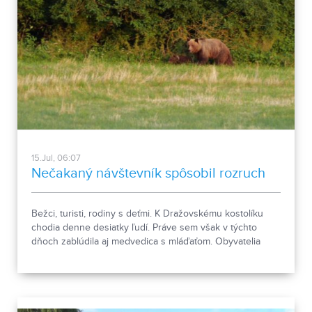
15.Jul, 06:07
Nečakaný návštevník spôsobil rozruch
Bežci, turisti, rodiny s deťmi. K Dražovskému kostolíku
chodia denne desiatky ľudí. Práve sem však v týchto
dňoch zablúdila aj medvedica s mláďaťom. Obyvatelia
mestskej časti cítia obavy, člen miestnej stráže prírody
však zdôrazňuje, že podľa predchádzajúcich skúseností
nie je výskyt medveďa v tomto prostredí ničím
nezvyčajným. Prvá zmienka o jeho výskyte pochádza z
roku 1974.