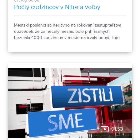
07.Aug, 06:08
Počty cudzincov v Nitre a voľby
Mestskí poslanci sa nedávno na rokovaní zastupiteľstva
dozvedeli, že za necelý mesiac bolo prihlásených
bezmála 4000 cudzincov v meste na trvalý pobyt. Toto
vyvolalo otázniky, ako je možné za krátke obdobie zapísať
taký počet nových obyvateľov. Tieto nezrovnalosti sme sa
rozhodli objasniť.
01:53