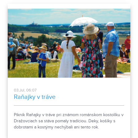
03.Jul, 06:07
Raňajky v tráve
Piknik Raňajky v tráve pri známom románskom kostolíku v
Dražovciach sa stáva pomaly tradíciou. Deky, košíky s
dobrotami a kostýmy nechýbali ani tento rok.