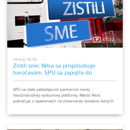
01:02
04.Aug, 06:08
Zistili sme: Nitra sa prispôsobuje
horúčavám. SPU sa zapojila do
medzinárodnej platformy
SPU sa stala zakladajúcim partnerom novej
medzinárodnej výskumnej platformy. Mesto Nitra
pokračuje v opatreniach na zmiernenie dosahov letných
horúčav.