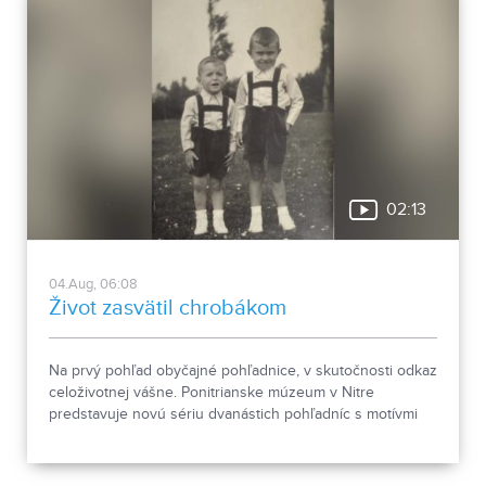
02:13
04.Aug, 06:08
Život zasvätil chrobákom
Na prvý pohľad obyčajné pohľadnice, v skutočnosti odkaz
celoživotnej vášne. Ponitrianske múzeum v Nitre
predstavuje novú sériu dvanástich pohľadníc s motívmi
chrobákov. Vznikla zo zbierky entomológa Ivana Šabíka zo
Zlatých Moraviec, ktorú jeho rodina darovala múzeu.
Okrem zaujímavých druhov približuje zbierka aj príbeh