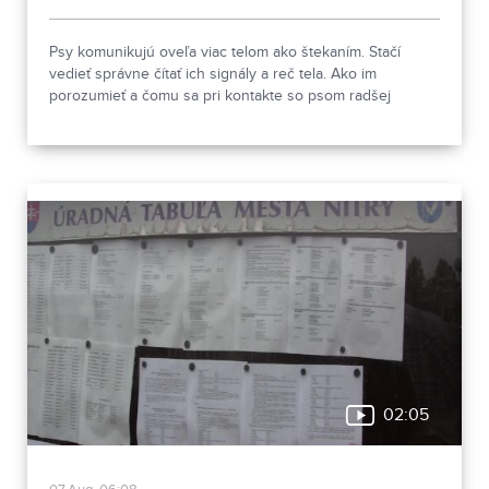
Psy komunikujú oveľa viac telom ako štekaním. Stačí
vedieť správne čítať ich signály a reč tela. Ako im
porozumieť a čomu sa pri kontakte so psom radšej
vyhnúť, ukázala canisterapeutka spolu so svojimi
štvornohými pomocníkmi.
02:05