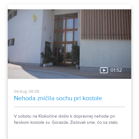
muža, ktorého láska k prírode pretrvala aj po jeho
odchode.
01:52
04.Aug, 06:08
Nehoda zničila sochu pri kostole
V sobotu na Klokočine došlo k dopravnej nehode pri
farskom kostole sv. Gorazda. Zistovali sme, čo sa stalo.