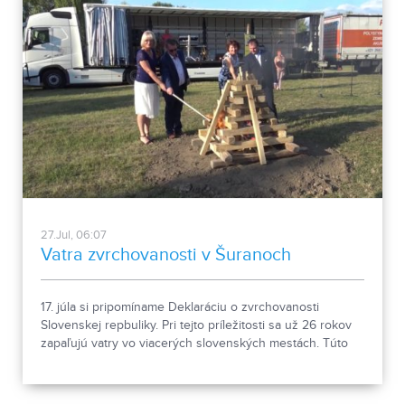
27.Jul, 06:07
Vatra zvrchovanosti v Šuranoch
17. júla si pripomíname Deklaráciu o zvrchovanosti
Slovenskej repbuliky. Pri tejto príležitosti sa už 26 rokov
zapaľujú vatry vo viacerých slovenských mestách. Túto
tradíciu dodržiavajú aj v meste Šurany. Jeho obyvatelia si
horiacou vatrou pripomenuli náš dlhoročný boj o
samostatnosť.