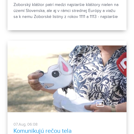
Zoborský kláštor patrí medzi najstaršie kláštory nielen na
území Slovenska, ale aj v rámci strednej Európy a viažu
sa k nemu Zoborské listiny z rokov 1111 a 1113 - najstaršie
zachovalé písomné dokumenty z nášho územia. Areál
spája históriu dvoch rehoľných rádov. Viete, ktoré sú to? :)
02:18
07.Aug, 06:08
Komunikujú rečou tela