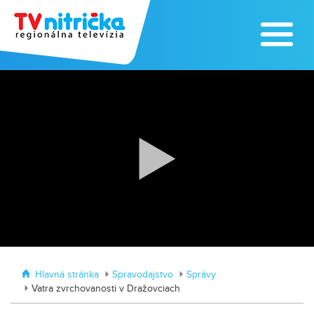
Zoo v Lužiankach
Traktormánia 2025 s pozvánkou
Hlavná stránka
Spravodajstvo
Správy
Vatra zvrchovanosti v Dražovciach