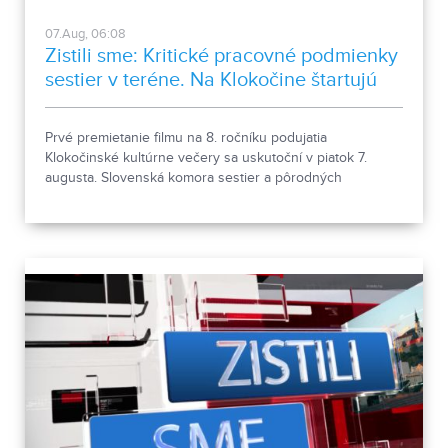
07.Aug, 06:08
Zistili sme: Kritické pracovné podmienky
sestier v teréne. Na Klokočine štartujú
kultúrne večery
Prvé premietanie filmu na 8. ročníku podujatia
Klokočinské kultúrne večery sa uskutoční v piatok 7.
augusta. Slovenská komora sestier a pôrodných
asistentiek upozorňuje na kritické pracovné podmienky
sestier v domácej ošetrovateľskej starostlivosti počas
horúčav.