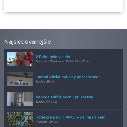
Najsledovanejšie
V Bábe bolo veselo
Magazín / Objektívom TV Nitrička, 31. Jul
Interná klinika má plný počet sestier
Správy, 29. Jul
Nehoda zničila sochu pri kostole
Správy, 04. Aug
Hotel pre psov HAVKO – psí raj na zemi
Reklama, 29. Jul