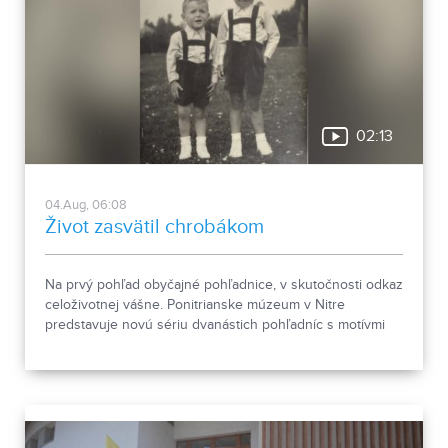
02:13
04.Aug, 06:08
Život zasvätil chrobákom
Na prvý pohľad obyčajné pohľadnice, v skutočnosti odkaz
celoživotnej vášne. Ponitrianske múzeum v Nitre
predstavuje novú sériu dvanástich pohľadníc s motívmi
chrobákov. Vznikla zo zbierky entomológa Ivana Šabíka zo
Zlatých Moraviec, ktorú jeho rodina darovala múzeu.
Okrem zaujímavých druhov približuje zbierka aj príbeh
muža, ktorého láska k prírode pretrvala aj po jeho
odchode.