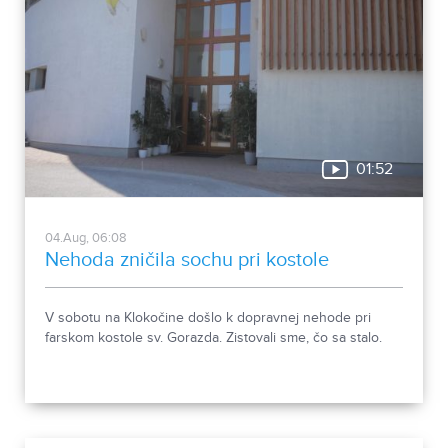
01:52
04.Aug, 06:08
Nehoda zničila sochu pri kostole
V sobotu na Klokočine došlo k dopravnej nehode pri
farskom kostole sv. Gorazda. Zistovali sme, čo sa stalo.