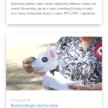
Zoborský kláštor patrí medzi najstaršie kláštory nielen na
území Slovenska, ale aj v rámci strednej Európy a viažu
sa k nemu Zoborské listiny z rokov 1111 a 1113 - najstaršie
zachovalé písomné dokumenty z nášho územia. Areál
spája históriu dvoch rehoľných rádov. Viete, ktoré sú to? :)
02:18
07.Aug, 06:08
Komunikujú rečou tela