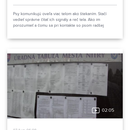
Psy komunikujú oveľa viac telom ako štekaním. Stačí
vedieť správne čítať ich signály a reč tela. Ako im
porozumieť a čomu sa pri kontakte so psom radšej
vyhnúť, ukázala canisterapeutka spolu so svojimi
štvornohými pomocníkmi.
02:05