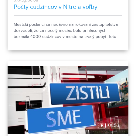
07.Aug, 06:08
Počty cudzincov v Nitre a voľby
Mestskí poslanci sa nedávno na rokovaní zastupiteľstva
dozvedeli, že za necelý mesiac bolo prihlásených
bezmála 4000 cudzincov v meste na trvalý pobyt. Toto
vyvolalo otázniky, ako je možné za krátke obdobie zapísať
taký počet nových obyvateľov. Tieto nezrovnalosti sme sa
rozhodli objasniť.
01:53