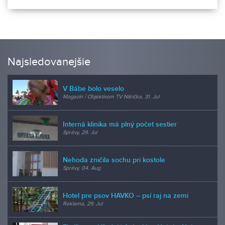
Najsledovanejšie
V Bábe bolo veselo
Magazín / Objektívom TV Nitrička, 31. Jul
Interná klinika má plný počet sestier
Správy, 29. Jul
Nehoda zničila sochu pri kostole
Správy, 04. Aug
Hotel pre psov HAVKO – psí raj na zemi
Reklama, 29. Jul