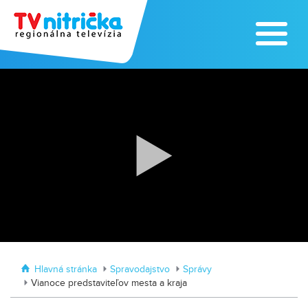
Traktormánia 2025 s pozvánkou
MDD vo Veľkom Záluží
Hlavná stránka
Spravodajstvo
Správy
Vianoce predstaviteľov mesta a kraja