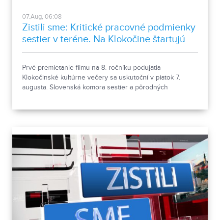
07.Aug, 06:08
Zistili sme: Kritické pracovné podmienky
sestier v teréne. Na Klokočine štartujú
kultúrne večery
Prvé premietanie filmu na 8. ročníku podujatia
Klokočinské kultúrne večery sa uskutoční v piatok 7.
augusta. Slovenská komora sestier a pôrodných
asistentiek upozorňuje na kritické pracovné podmienky
sestier v domácej ošetrovateľskej starostlivosti počas
horúčav.