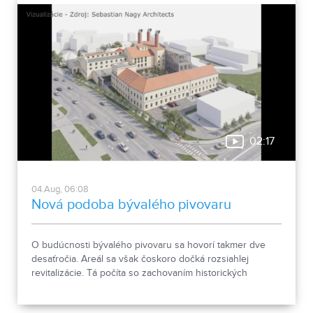
02:17
04.Aug, 06:08
Nová podoba bývalého pivovaru
O budúcnosti bývalého pivovaru sa hovorí takmer dve
desaťročia. Areál sa však čoskoro dočká rozsiahlej
revitalizácie. Tá počíta so zachovaním historických
objektov, ale aj s výstavbou novej polyfunkčnej budovy.