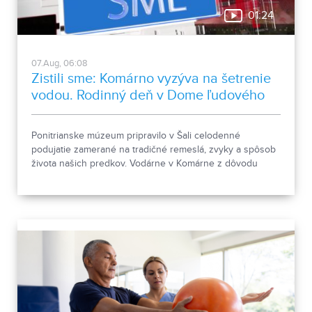
01:24
07.Aug, 06:08
Zistili sme: Komárno vyzýva na šetrenie
vodou. Rodinný deň v Dome ľudového
bývania a architektúry
Ponitrianske múzeum pripravilo v Šali celodenné
podujatie zamerané na tradičné remeslá, zvyky a spôsob
života našich predkov. Vodárne v Komárne z dôvodu
poklesu hladín v nádržiach a vysokej spotreby apelujú na
verejnosť, aby šetrila pitnou vodou.