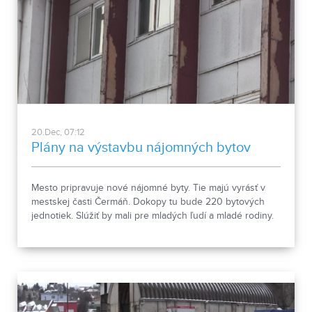
20.Dec, 07:12
Plány na výstavbu nájomných bytov
Mesto pripravuje nové nájomné byty. Tie majú vyrásť v
mestskej časti Čermáň. Dokopy tu bude 220 bytových
jednotiek. Slúžiť by mali pre mladých ľudí a mladé rodiny.
Má to však aj odvrátenú stránku.