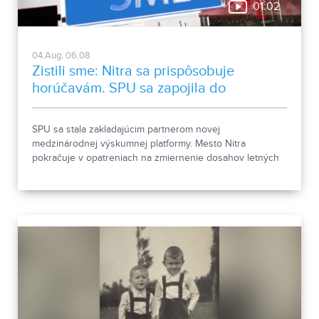
01:02
04.Aug, 06:08
Zistili sme: Nitra sa prispôsobuje
horúčavám. SPU sa zapojila do
medzinárodnej platformy
SPU sa stala zakladajúcim partnerom novej
medzinárodnej výskumnej platformy. Mesto Nitra
pokračuje v opatreniach na zmiernenie dosahov letných
horúčav.