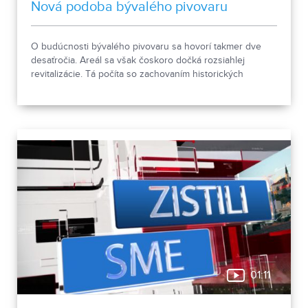
Nová podoba bývalého pivovaru
O budúcnosti bývalého pivovaru sa hovorí takmer dve
desaťročia. Areál sa však čoskoro dočká rozsiahlej
revitalizácie. Tá počíta so zachovaním historických
objektov, ale aj s výstavbou novej polyfunkčnej budovy.
01:11