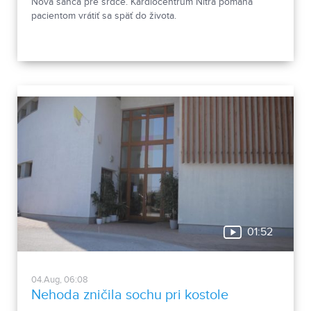
Nová šanca pre srdce. Kardiocentrum Nitra pomáha
pacientom vrátiť sa späť do života.
01:52
04.Aug, 06:08
Nehoda zničila sochu pri kostole