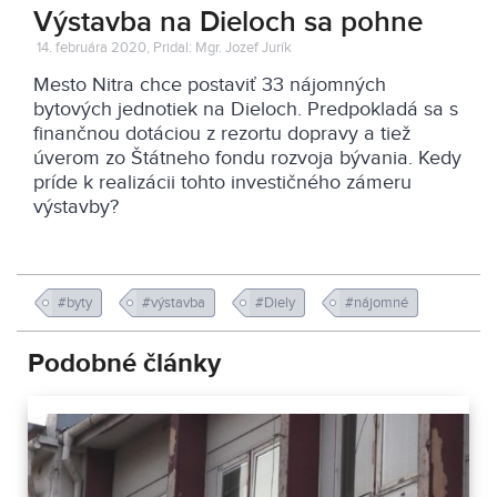
Výstavba na Dieloch sa pohne
14. februára 2020, Pridal: Mgr. Jozef Jurík
Mesto Nitra chce postaviť 33 nájomných
bytových jednotiek na Dieloch. Predpokladá sa s
finančnou dotáciou z rezortu dopravy a tiež
úverom zo Štátneho fondu rozvoja bývania. Kedy
príde k realizácii tohto investičného zámeru
výstavby?
#byty
#výstavba
#Diely
#nájomné
Podobné články