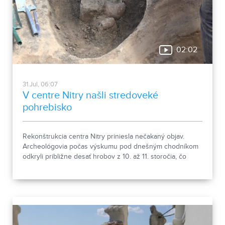
02:02
31.Jul, 06:07
V centre Nitry našli stredoveké
pohrebisko
Rekonštrukcia centra Nitry priniesla nečakaný objav.
Archeológovia počas výskumu pod dnešným chodníkom
odkryli približne desať hrobov z 10. až 11. storočia, čo
podľa odborníkov potvrdzuje, že Nitra patrila už pred tisíc
rokmi k významným sídlam. Okrem kostrových
pozostatkov našli aj bronzové záušnice či pozostatky
niekdajšej mestskej zástavby.