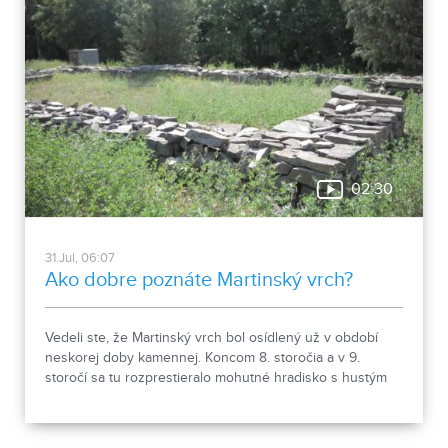
02:30
31.Jul, 06:07
Ako dobre poznáte Martinský vrch?
Vedeli ste, že Martinský vrch bol osídlený už v období
neskorej doby kamennej. Koncom 8. storočia a v 9.
storočí sa tu rozprestieralo mohutné hradisko s hustým
osídlením. Dnes Národná kultúrna pamiatka kasáreň
obsahuje 13 pamiatkových objektov. Je to 9 murovaných
budov niekdajšieho „Šiator tábora", strážnica, budova