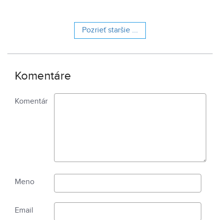
hostinca a kolkáreň, ktoré dopĺňa hlavná budova
nemocnice s dvoma menšími pavilónmi a park.
Pozrieť staršie ...
Komentáre
Komentár
Meno
Email