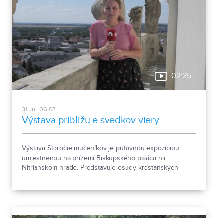
02:25
31.Jul, 06:07
Výstava približuje svedkov viery
Výstava Storočie mučeníkov je putovnou expozíciou
umiestnenou na prízemí Biskupského paláca na
Nitrianskom hrade. Predstavuje osudy kresťanských
mučeníkov 20. storočia z krajín strednej a východnej
Európy a počas letnej sezóny je sprístupnená
návštevníkom hradu.