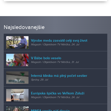
Najsledovanejšie
Výrobe medu zasvätil celý svoj život
Magazín / Objektívom TV Nitrička, 24. Jul
V Bábe bolo veselo
Magazín / Objektívom TV Nitrička, 31. Jul
Interná klinika má plný počet sestier
Správy, 29. Jul
Európska špička vo Veľkom Záluží
Magazín / Objektívom TV Nitrička, 24. Jul
MINFA spojila päť diecéz