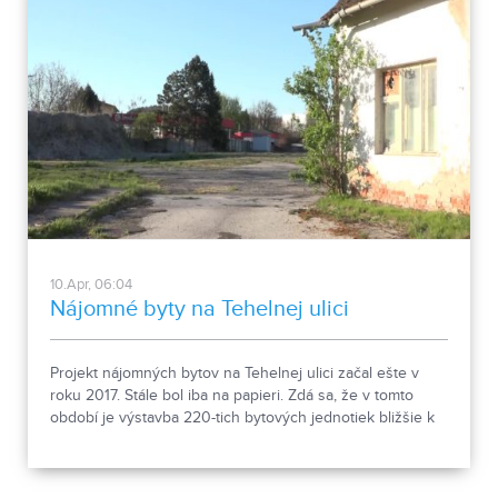
10.Apr, 06:04
Nájomné byty na Tehelnej ulici
Projekt nájomných bytov na Tehelnej ulici začal ešte v
roku 2017. Stále bol iba na papieri. Zdá sa, že v tomto
období je výstavba 220-tich bytových jednotiek bližšie k
realizácii. S výstavbou sa má začať ešte v tomto polroku.