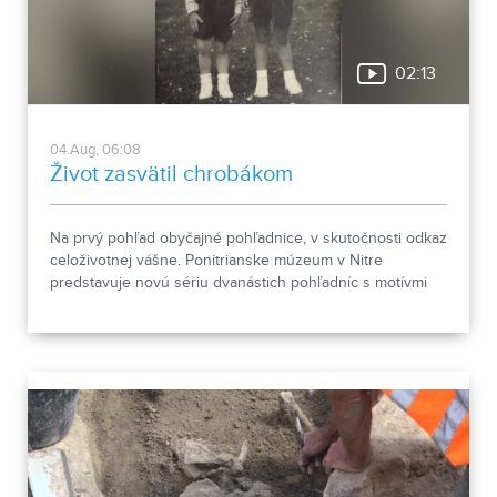
02:13
04.Aug, 06:08
Život zasvätil chrobákom
Na prvý pohľad obyčajné pohľadnice, v skutočnosti odkaz
celoživotnej vášne. Ponitrianske múzeum v Nitre
predstavuje novú sériu dvanástich pohľadníc s motívmi
chrobákov. Vznikla zo zbierky entomológa Ivana Šabíka zo
Zlatých Moraviec, ktorú jeho rodina darovala múzeu.
Okrem zaujímavých druhov približuje zbierka aj príbeh
muža, ktorého láska k prírode pretrvala aj po jeho
odchode.