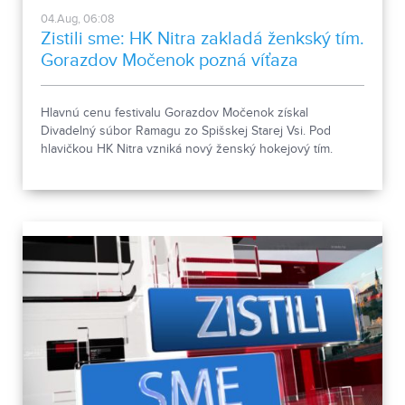
04.Aug, 06:08
Zistili sme: HK Nitra zakladá ženkský tím.
Gorazdov Močenok pozná víťaza
Hlavnú cenu festivalu Gorazdov Močenok získal
Divadelný súbor Ramagu zo Spišskej Starej Vsi. Pod
hlavičkou HK Nitra vzniká nový ženský hokejový tím.