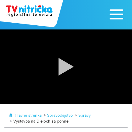
Traktormánia 2025 s pozvánkou
MDD vo Veľkom Záluží
Hlavná stránka
Spravodajstvo
Správy
Výstavba na Dieloch sa pohne