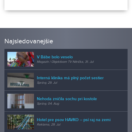
Najsledovanejšie
V Bábe bolo veselo
Magazín / Objektívom TV Nitrička, 31. Jul
Interná klinika má plný počet sestier
Správy, 29. Jul
Nehoda zničila sochu pri kostole
Správy, 04. Aug
Hotel pre psov HAVKO – psí raj na zemi
Reklama, 29. Jul