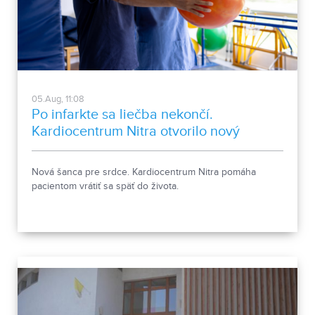
05.Aug, 11:08
Po infarkte sa liečba nekončí.
Kardiocentrum Nitra otvorilo nový
stacionár
Nová šanca pre srdce. Kardiocentrum Nitra pomáha
pacientom vrátiť sa späť do života.