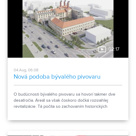
02:17
04.Aug, 06:08
Nová podoba bývalého pivovaru
O budúcnosti bývalého pivovaru sa hovorí takmer dve
desaťročia. Areál sa však čoskoro dočká rozsiahlej
revitalizácie. Tá počíta so zachovaním historických
objektov, ale aj s výstavbou novej polyfunkčnej budovy.