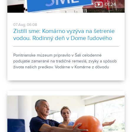
01:24
07.Aug, 06:08
Zistili sme: Komárno vyzýva na šetrenie
vodou. Rodinný deň v Dome ľudového
bývania a architektúry
Ponitrianske múzeum pripravilo v Šali celodenné
podujatie zamerané na tradičné remeslá, zvyky a spôsob
života našich predkov. Vodárne v Komárne z dôvodu
poklesu hladín v nádržiach a vysokej spotreby apelujú na
verejnosť, aby šetrila pitnou vodou.