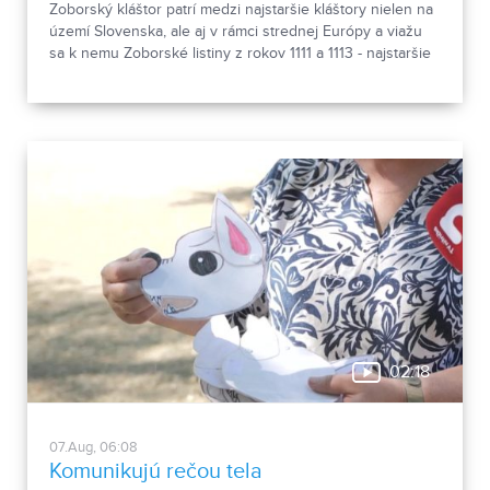
Zoborský kláštor patrí medzi najstaršie kláštory nielen na
území Slovenska, ale aj v rámci strednej Európy a viažu
sa k nemu Zoborské listiny z rokov 1111 a 1113 - najstaršie
zachovalé písomné dokumenty z nášho územia. Areál
spája históriu dvoch rehoľných rádov. Viete, ktoré sú to? :)
02:18
07.Aug, 06:08
Komunikujú rečou tela