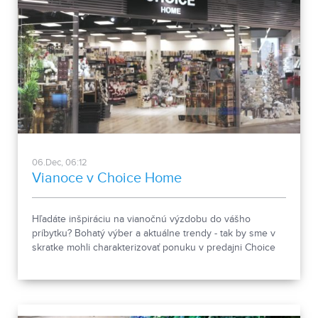
06.Dec, 06:12
Vianoce v Choice Home
Hľadáte inšpiráciu na vianočnú výzdobu do vášho
príbytku? Bohatý výber a aktuálne trendy - tak by sme v
skratke mohli charakterizovať ponuku v predajni Choice
Home. Určite sa oplatí ju navštíviť a pokochať sa ňou.