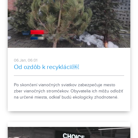
06.Jan, 06:01
Od ozdôb k recyklácii￼
Po skončení vianočných sviatkov zabezpečuje mesto
zber vianočných stromčekov. Obyvatelia ich môžu odložiť
na určené miesta, odkiaľ budú ekologicky zhodnotené.