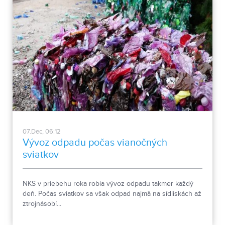
07.Dec, 06:12
Vývoz odpadu počas vianočných
sviatkov
NKS v priebehu roka robia vývoz odpadu takmer každý
deň. Počas sviatkov sa však odpad najmä na sídliskách až
ztrojnásobí...