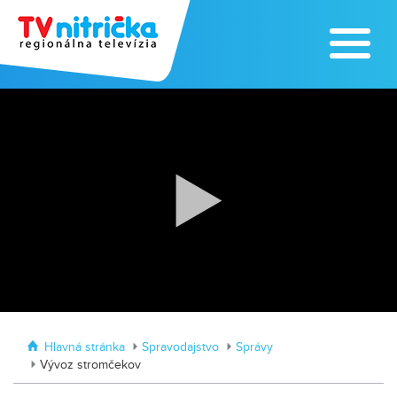
Výrobe medu zasvätil celý svoj život
Zažite leto na kúpalisku v
Tvrdošovciach
Hlavná stránka
Spravodajstvo
Správy
Vývoz stromčekov