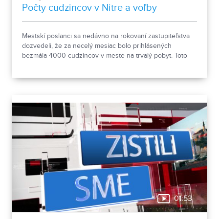
Počty cudzincov v Nitre a voľby
Mestskí poslanci sa nedávno na rokovaní zastupiteľstva
dozvedeli, že za necelý mesiac bolo prihlásených
bezmála 4000 cudzincov v meste na trvalý pobyt. Toto
vyvolalo otázniky, ako je možné za krátke obdobie zapísať
taký počet nových obyvateľov. Tieto nezrovnalosti sme sa
rozhodli objasniť.
01:53