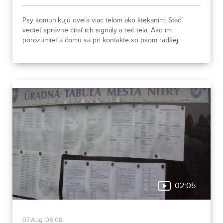
Psy komunikujú oveľa viac telom ako štekaním. Stačí
vedieť správne čítať ich signály a reč tela. Ako im
porozumieť a čomu sa pri kontakte so psom radšej
vyhnúť, ukázala canisterapeutka spolu so svojimi
štvornohými pomocníkmi.
02:05
07.Aug, 06:08