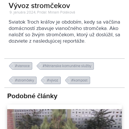
Vývoz stromčekov
9. januára 2024, Pridal: Miriam Poláková
Sviatok Troch kráľov je obdobím, kedy sa väčšina
domácností zbavuje vianočného stromčeka. Ako
naložiť so živým stromčekom, ktorý už doslúžil, sa
dozviete z nasledujúcej reportáže.
#vianoce
#Nitrianske komunálne služby
#stromčeky
#vývoz
#kompost
Podobné články