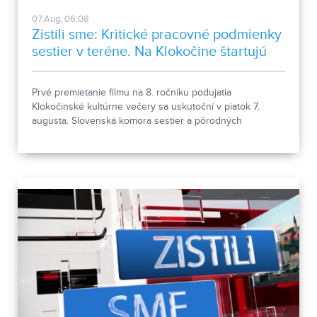
07.Aug, 06:08
Zistili sme: Kritické pracovné podmienky
sestier v teréne. Na Klokočine štartujú
kultúrne večery
Prvé premietanie filmu na 8. ročníku podujatia
Klokočinské kultúrne večery sa uskutoční v piatok 7.
augusta. Slovenská komora sestier a pôrodných
asistentiek upozorňuje na kritické pracovné podmienky
sestier v domácej ošetrovateľskej starostlivosti počas
horúčav.