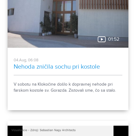
01:52
04.Aug, 06:08
Nehoda zničila sochu pri kostole
V sobotu na Klokočine došlo k dopravnej nehode pri
farskom kostole sv. Gorazda. Zistovali sme, čo sa stalo.