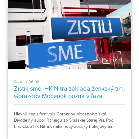
01:11
04.Aug, 06:08
Zistili sme: HK Nitra zakladá ženkský tím.
Gorazdov Močenok pozná víťaza
Hlavnú cenu festivalu Gorazdov Močenok získal
Divadelný súbor Ramagu zo Spišskej Starej Vsi. Pod
hlavičkou HK Nitra vzniká nový ženský hokejový tím.