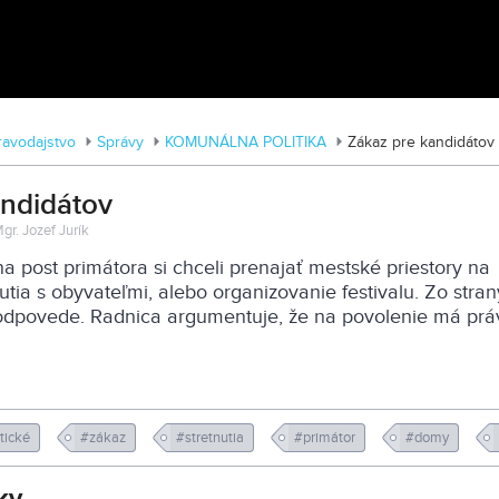
MDD vo Veľkom Záluží
ravodajstvo
Správy
KOMUNÁLNA POLITIKA
Zákaz pre kandidátov
andidátov
gr. Jozef Jurík
na post primátora si chceli prenajať mestské priestory na
utia s obyvateľmi, alebo organizovanie festivalu. Zo stra
 odpovede. Radnica argumentuje, že na povolenie má prá
itické
#zákaz
#stretnutia
#primátor
#domy
ky