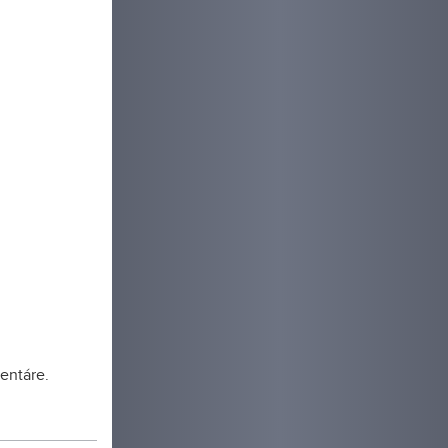
entáre.