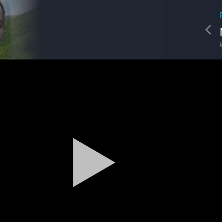
REDAKCIA
Pre
Michal Polakovič
kameraman
Spravodajstvo
Zoo v Lužiankach
Magazín
Traktormánia 2025 s pozvánkou
Magazín / Objektívom TV Nitrička