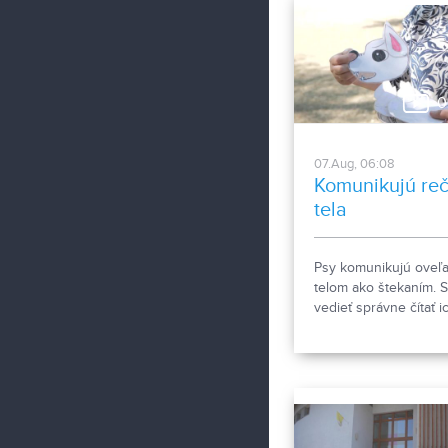
upozorňuje na kritick
pracovné podmienky
sestier v domácej
ošetrovateľskej
starostlivosti počas
0
horúčav.
07.Aug, 06:08
Komunikujú re
tela
Psy komunikujú oveľa
telom ako štekaním. S
vedieť správne čítať i
signály a reč tela. Ak
porozumieť a čomu sa
kontakte so psom rad
vyhnúť, ukázala
canisterapeutka spol
svojimi štvornohými
pomocníkmi.