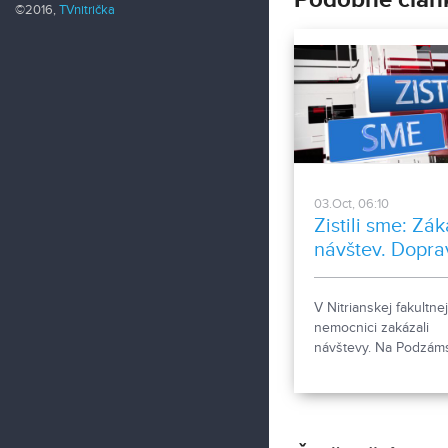
©2016,
TVnitrička
03.Oct, 06:10
Zistili sme: Zá
návštev. Dopr
obmedzenie v
meste.
V Nitrianskej fakultnej
nemocnici zakázali
návštevy. Na Podzám
ulici je parkovanie d
obmedzené.