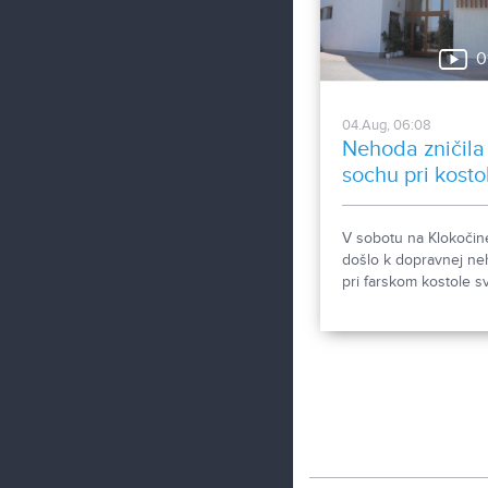
0
04.Aug, 06:08
Nehoda zničila
sochu pri kosto
V sobotu na Klokočin
došlo k dopravnej n
pri farskom kostole sv
Gorazda. Zistovali sm
sa stalo.