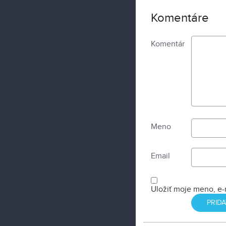
Komentáre
Komentár
Meno
Email
Uložiť moje meno, e-