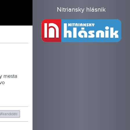
Nitriansky hlásnik
ny mesta
vo
#kandidáti