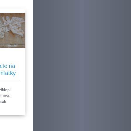
cie na
miatky
dklepli
obnovu
tok.
ú zmeny.