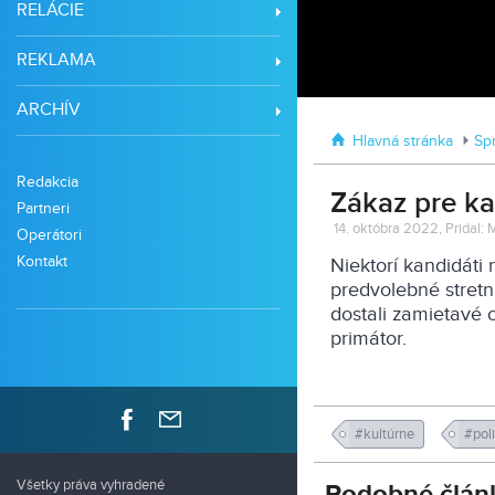
RELÁCIE
REKLAMA
ARCHÍV
Hlavná stránka
Sp
Redakcia
Zákaz pre k
Partneri
14. októbra 2022, Pridal: M
Operátori
Kontakt
Niektorí kandidáti 
predvolebné stretn
dostali zamietavé
primátor.
#kultúrne
#pol
Všetky práva vyhradené
Podobné člán