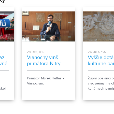
24.Dec, 11:12
26.Jul, 07:07
kaz
Vianočný vinš
Vyššie dotá
avné
primátora Nitry
kultúrne pa
Primátor Marek Hattas k
Župní poslanci o
Vianociam.
viac peňazí na 
skej
kultúrnych pamia
očasne
Žiadateľov čakaj
Vieme viac.