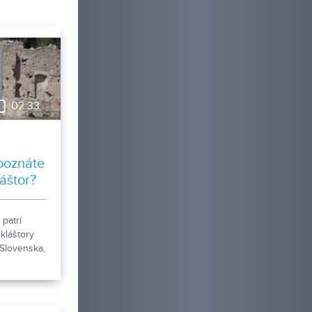
02:33
poznáte
áštor?
 patrí
 kláštory
 Slovenska,
rednej
sa k nemu
 z rokov
aršie