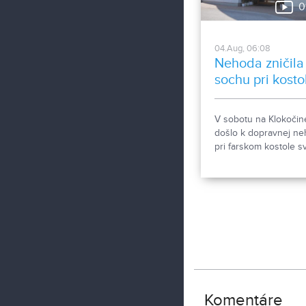
0
04.Aug, 06:08
Nehoda zničila
sochu pri kosto
V sobotu na Klokočin
došlo k dopravnej n
pri farskom kostole sv
Gorazda. Zistovali sm
sa stalo.
Komentáre