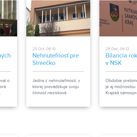
25.Oct, 06:10
28.Dec, 06:12
ných
Nehnuteľnosť pre
Bilancia ro
Slniečko
v NSK
val o
Jedna z nehnuteľmostí, v
Obdobie prelom
toré
ktorej prevádzkuje svoju
je aj možnosťou 
.
činnosť nezisková
Krajská samospr
organizácia Slniečko, je aj v
tiež poznačená
.
Nitrianskych
pandemickou sit
Hrnčiarovciach. Tú má
prenajatú od Nitrianskeho
samosprávneho kraja.
Organizácia Slniečko chce
dom odkúpiť. Poslanci