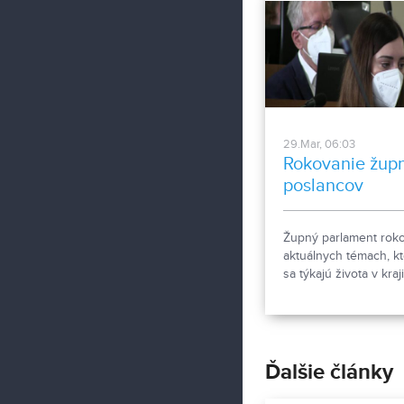
29.Mar, 06:03
Rokovanie žup
poslancov
Župný parlament roko
aktuálnych témach, k
sa týkajú života v kraji
Nechýbali sme tam s
reportážnou kamerou
Ďalšie články