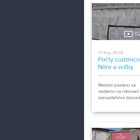
0
07.Aug, 06:08
Počty cudzinco
Nitre a voľby
Mestskí poslanci sa
nedávno na rokovaní
zastupiteľstva dozvede
že za necelý mesiac 
prihlásených bezmála
4000 cudzincov v me
na trvalý pobyt. Toto
vyvolalo otázniky, ako
možné za krátke obd