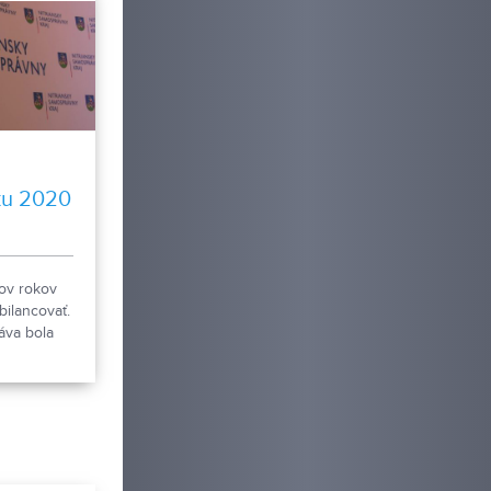
ku 2020
ov rokov
bilancovať.
áva bola
uáciou.