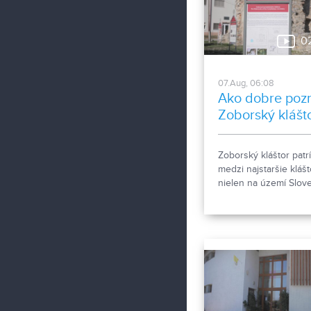
zapísať taký počet n
obyvateľov. Tieto
nezrovnalosti sme sa
0
rozhodli objasniť.
07.Aug, 06:08
Ako dobre poz
Zoborský klášt
Zoborský kláštor patrí
medzi najstaršie klášt
nielen na území Slov
ale aj v rámci stredne
Európy a viažu sa k 
Zoborské listiny z ro
1111 a 1113 - najstaršie
zachovalé písomné
dokumenty z nášho
územia. Areál spája hi
dvoch rehoľných rádo
Viete, ktoré sú to? :)