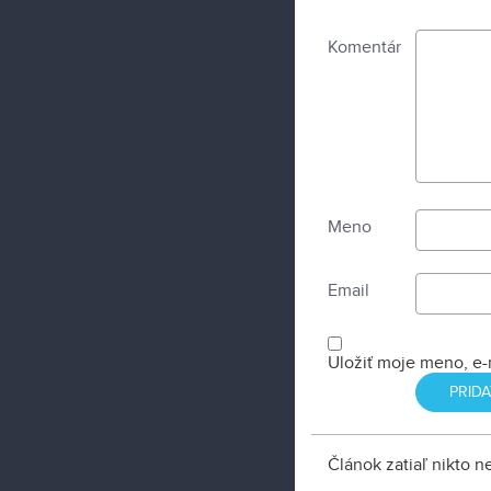
Komentár
Meno
Email
Uložiť moje meno, e-
Článok zatiaľ nikto 