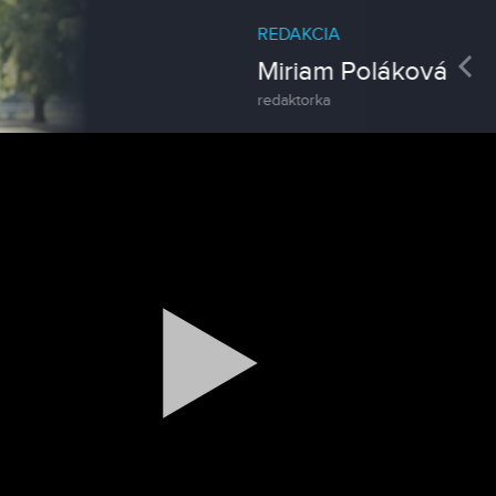
REDAKCIA
Pre
Miriam Poláková
redaktorka
Magazín / Objektívom TV Nitrička
Výrobe medu zasvätil celý svoj život
Reklama
Zažite leto na kúpalisku v
Tvrdošovciach
Spravodajstvo