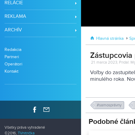
RELÁCIE
REKLAMA
ARCHÍV
Hlavná stránka
Sp
Redakcia
Zástupcovia 
Partneri
21. marca 2023, Pridal: Mg
Operátori
Kontakt
Voľby do zastupite
minulého roka. No
#samosprávny
Podobné člán
Všetky práva vyhradené
©2016,
TVnitrička