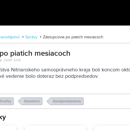
Zoo v Lužiankach
ravodajstvo
Správy
Zástupcovia po piatich mesiacoch
po piatich mesiacoch
r. Jozef Jurík
ľstva Nitrianskeho samosprávneho kraja boli koncom okt
vé vedenie bolo doteraz bez podpredsedov.
#voľby
#poslanci
#podpredsedovia
ky