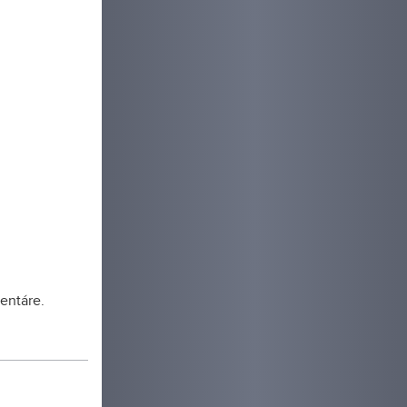
entáre.