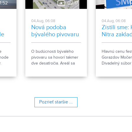
1:52
02:17
04.Aug, 06:08
04.Aug, 06:08
Nová podoba
Zistili sme:
le
bývalého pivovaru
Nitra zakla
ženkský tím
Gorazdov
e
O budúcnosti bývalého
Hlavnú cenu fest
Močenok p
ehode
pivovaru sa hovorí takmer
Gorazdov Močen
víťaza
.
dve desaťročia. Areál sa
Divadelný súbo
e, čo
však čoskoro dočká
zo Spišskej Stare
rozsiahlej revitalizácie. Tá
hlavičkou HK Nit
počíta so zachovaním
nový ženský hok
historických objektov, ale aj
s výstavbou novej
polyfunkčnej budovy.
Pozrieť staršie ...