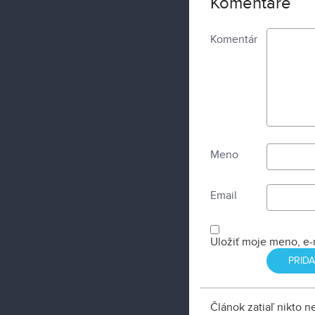
Komentáre
Komentár
Meno
Email
Uložiť moje meno, e-
Článok zatiaľ nikto 