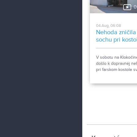
0
04.Aug, 06:08
Nehoda zničila
sochu pri kosto
V sobotu na Klokočin
došlo k dopravnej n
pri farskom kostole sv
Gorazda. Zistovali sm
sa stalo.