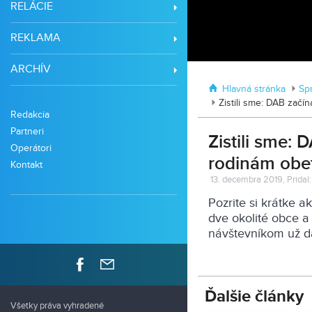
RELÁCIE
REKLAMA
ARCHÍV
Hlavná stránka
Sp
Zistili sme: DAB začí
Redakcia
Partneri
Zistili sme:
Operátori
rodinám obet
Kontakt
13. decembra 2019, Pridal
Pozrite si krátke a
dve okolité obce 
návštevníkom už d
Ďalšie články
Všetky práva vyhradené