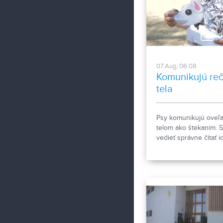
sestier v domácej
ošetrovateľskej
starostlivosti počas
0
horúčav.
07.Aug, 06:08
Komunikujú re
tela
Psy komunikujú oveľa
telom ako štekaním. S
vedieť správne čítať i
signály a reč tela. Ak
porozumieť a čomu sa
kontakte so psom rad
vyhnúť, ukázala
canisterapeutka spol
svojimi štvornohými
pomocníkmi.