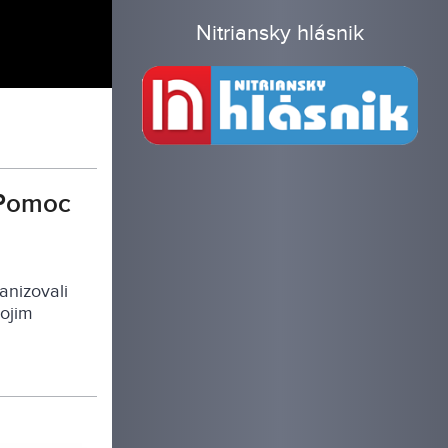
Nitriansky hlásnik
 Pomoc
anizovali
ojim