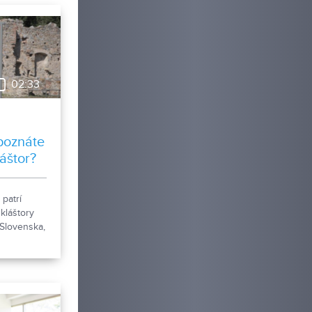
02:33
poznáte
áštor?
 patrí
 kláštory
 Slovenska,
rednej
sa k nemu
 z rokov
aršie
mné
šho