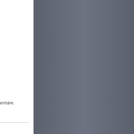
entáre.