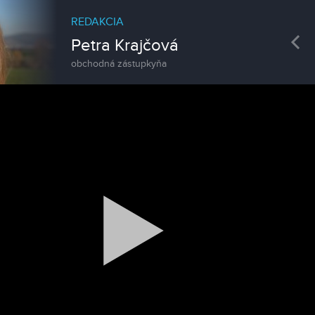
REDAKCIA
Pre
Petra Krajčová
obchodná zástupkyňa
Spravodajstvo
Zoo v Lužiankach
Magazín
Traktormánia 2025 s pozvánkou
Magazín / Objektívom TV Nitrička