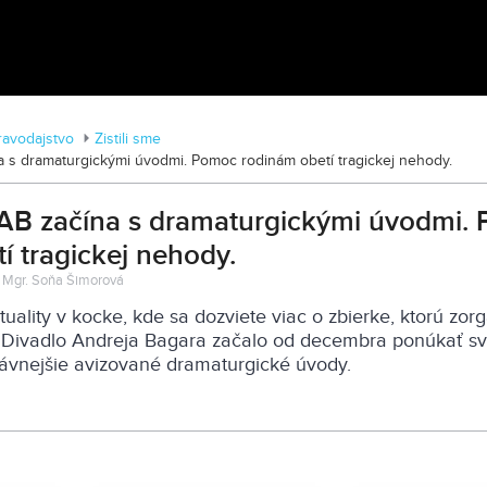
MDD vo Veľkom Záluží
ravodajstvo
Zistili sme
na s dramaturgickými úvodmi. Pomoc rodinám obetí tragickej nehody.
 DAB začína s dramaturgickými úvodmi.
í tragickej nehody.
: Mgr. Soňa Šimorová
ktuality v kocke, kde sa dozviete viac o zbierke, ktorú zorg
a Divadlo Andreja Bagara začalo od decembra ponúkať sv
ávnejšie avizované dramaturgické úvody.