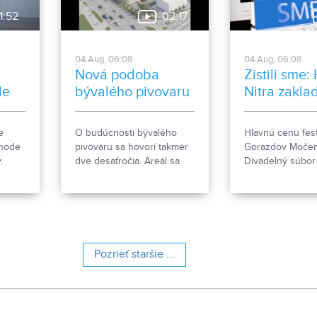
nezrovnalosti sme sa
1:52
02:17
rozhodli objasniť.
04.Aug, 06:08
04.Aug, 06:08
Nová podoba
Zistili sme:
le
bývalého pivovaru
Nitra zakla
ženkský tím
Gorazdov
e
O budúcnosti bývalého
Hlavnú cenu fest
Močenok p
ehode
pivovaru sa hovorí takmer
Gorazdov Močen
víťaza
.
dve desaťročia. Areál sa
Divadelný súbo
e, čo
však čoskoro dočká
zo Spišskej Stare
rozsiahlej revitalizácie. Tá
hlavičkou HK Nit
počíta so zachovaním
nový ženský hok
historických objektov, ale aj
s výstavbou novej
polyfunkčnej budovy.
Pozrieť staršie ...