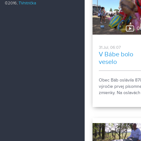
©2016,
TVnitrička
0
31.Jul, 06:07
V Bábe bolo
veselo
Obec Báb oslávila 87
výročie prvej písomne
zmienky. Na oslavách
nechýbala hudba, tan
dobré jedlo a gratulan