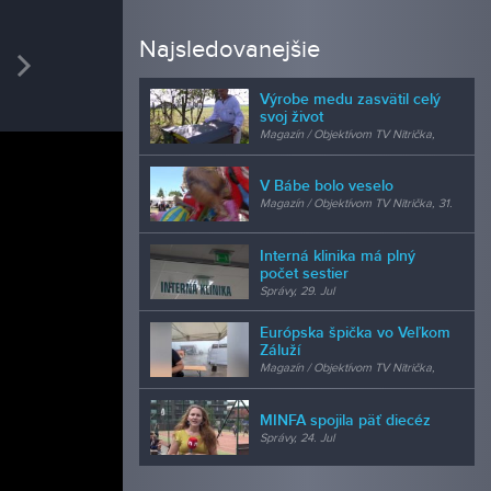
REDAK
Najsledovanejšie
vious
Next
Mgr.
Výrobe medu zasvätil celý
šéfredak
svoj život
Magazín / Objektívom TV Nitrička,
24. Jul
V Bábe bolo veselo
Magazín / Objektívom TV Nitrička, 31.
Jul
Interná klinika má plný
počet sestier
Správy, 29. Jul
Európska špička vo Veľkom
Záluží
Magazín / Objektívom TV Nitrička,
24. Jul
MINFA spojila päť diecéz
Správy, 24. Jul