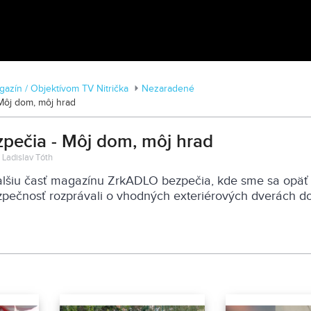
MDD vo Veľkom Záluží
azín / Objektívom TV Nitrička
Nezaradené
Môj dom, môj hrad
pečia - Môj dom, môj hrad
 Ladislav Tóth
šiu časť magazínu ZrkADLO bezpečia, kde sme sa opäť
pečnosť rozprávali o vhodných exteriérových dverách d