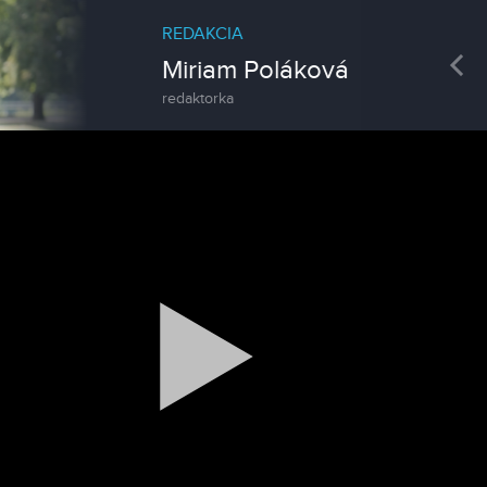
REDAKCIA
Pre
Miriam Poláková
redaktorka
Spravodajstvo
Zoo v Lužiankach
Magazín
Traktormánia 2025 s pozvánkou
Magazín / Objektívom TV Nitrička