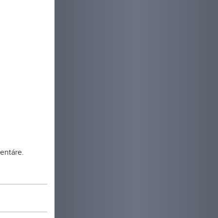
entáre.