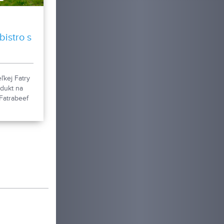
bistro s
ľkej Fatry
odukt na
 Fatrabeef
ý chov
tka,
stného
ďaka
tému „z
tavia na
e a
de.