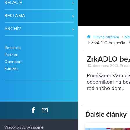
RELÁCIE
REKLAMA
ARCHÍV
Hlavná stránka
Mag
ZrkADLO bezpečia - 
Redakcia
Partneri
ZrkADLO bez
Operátori
10. decembra 2019, Pridal:
Kontakt
Prinášame Vám ďal
odborníkom na bez
rodinného domu.
Ďalšie články
Všetky práva vyhradené