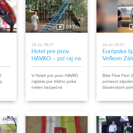
6:57
04:05
29.Jul, 08:07
24.Jul, 06:07
Hotel pre psov
Európska šp
HAVKO – psí raj na
Veľkom Zál
zemi
0.
V Hoteli pre psov HAVKO
Bike Flow Fest 
j
nájdete pre Vášho psíka
priniesol zápole
nielen bezpečné
Slovenskom pohá
ec,
ubytovanie, ale aj
pumptracku a cyk
ti.
individuálnu starostlivosť,
do ktorých sa zap
veľkorysý areál s rozlohou
aktuálna majster
85 árov, socializáciu, výcvik
Podujatie verejn
či pomoc pri prevýchove.
predstavilo aj m
Spoznajte miesto, kde sú
budúceho olympi
psy na prvom mieste a kde