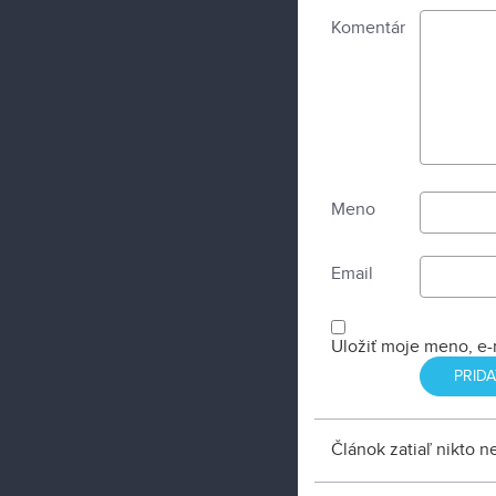
Komentár
Meno
Email
Uložiť moje meno, e-
Článok zatiaľ nikto 