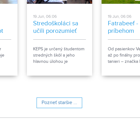
19.Jun, 06:06
19.Jun, 06:06
Stredoškoláci sa
Fatrabeef - 
ot
učili porozumieť
príbehom
ekonomickým
princípom
r
KEPS je určený študentom
Od pasienkov Ve
oje
stredných škôl a jeho
až po finálny pr
hlavnou úlohou je
tanieri – značka
ti
ponúknuť im vzdelanie v
spája ekologick
ciálny
oblasti základných
hovädzieho doby
votu
princípov ekonómie. Tento
spracovanie vla
rok sa v priestoroch FEM
mäsa a bistro. V
SPU v Nitre konal
uzavretému sys
ja
pravidelne počas10
lúky na tanier“ s
Pozrieť staršie ...
mesiacov už jeho 3. ročník.
lokálnom pôvod
rešpekte k príro
ť 26.