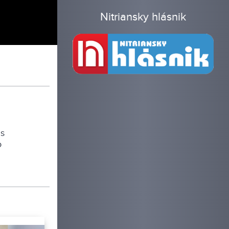
Nitriansky hlásnik
 s
o