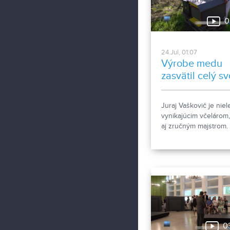
0
24.Jul, 01:07
Výrobe medu
zasvätil celý sv
život
Juraj Vaškovič je niel
vynikajúcim včelárom,
aj zručným majstrom.
Vlastnými rukami
vybudoval apidomček
ktorý je možné navštív
účelom apiterapie. Ak
jej účinkoch ešte nik
nepočuli, pozrite si
nasledujúcu reportáž.
0