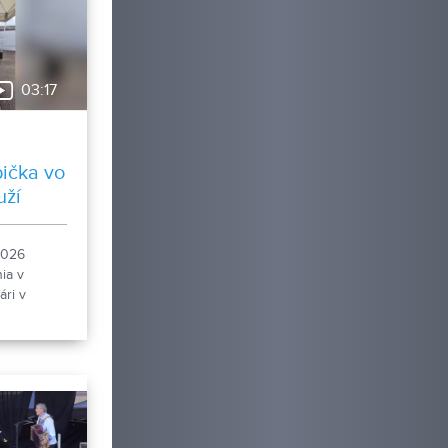
03:17
ička vo
uží
2026
nia v
ri v
lotriale,
ojila aj
ka sveta.
osti
ožno
onika.