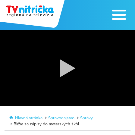
Traktormánia 2025 s pozvánkou
MDD vo Veľkom Záluží
Hlavná stránka
Spravodajstvo
Správy
Blížia sa zápisy do materských škôl