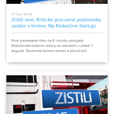
07.Aug, 06:08
Zistili sme: Kritické pracovné podmienky
sestier v teréne. Na Klokočine štartujú
kultúrne večery
Prvé premietanie filmu na 8. ročníku podujatia
Klokočinské kultúrne večery sa uskutoční v piatok 7.
augusta. Slovenská komora sestier a pôrodných
asistentiek upozorňuje na kritické pracovné podmienky
sestier v domácej ošetrovateľskej starostlivosti počas
horúčav.