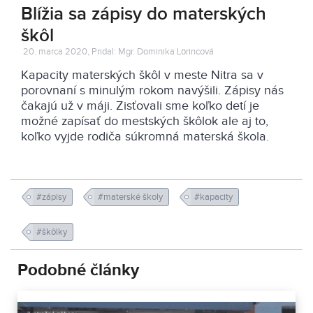
Blížia sa zápisy do materských
škôl
20. marca 2020, Pridal: Mgr. Dominika Lörincová
Kapacity materských škôl v meste Nitra sa v
porovnaní s minulým rokom navýšili. Zápisy nás
čakajú už v máji. Zisťovali sme koľko detí je
možné zapísať do mestských škôlok ale aj to,
koľko vyjde rodiča súkromná materská škola.
#zápisy
#materské školy
#kapacity
#škôlky
Podobné články