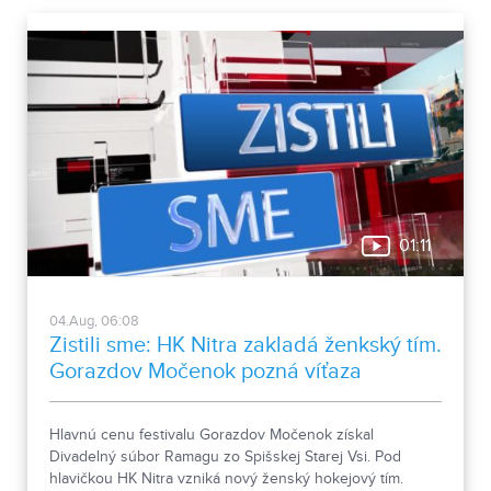
01:11
04.Aug, 06:08
Zistili sme: HK Nitra zakladá ženkský tím.
Gorazdov Močenok pozná víťaza
Hlavnú cenu festivalu Gorazdov Močenok získal
Divadelný súbor Ramagu zo Spišskej Starej Vsi. Pod
hlavičkou HK Nitra vzniká nový ženský hokejový tím.