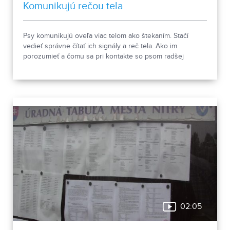
Komunikujú rečou tela
Psy komunikujú oveľa viac telom ako štekaním. Stačí
vedieť správne čítať ich signály a reč tela. Ako im
porozumieť a čomu sa pri kontakte so psom radšej
vyhnúť, ukázala canisterapeutka spolu so svojimi
štvornohými pomocníkmi.
02:05