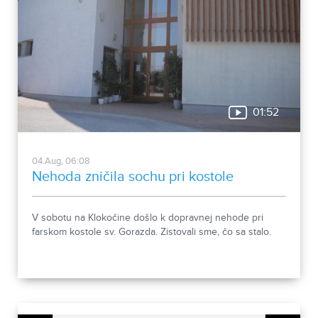
01:52
04.Aug, 06:08
Nehoda zničila sochu pri kostole
V sobotu na Klokočine došlo k dopravnej nehode pri
farskom kostole sv. Gorazda. Zistovali sme, čo sa stalo.