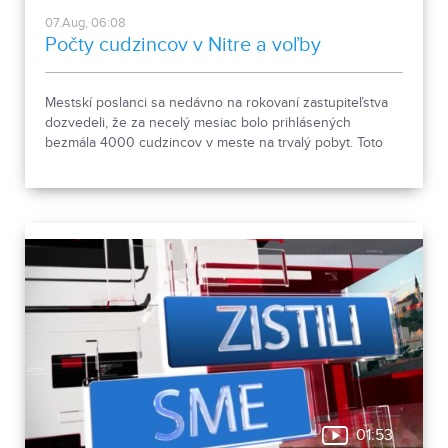
07.Aug, 06:08
Počty cudzincov v Nitre a voľby
Mestskí poslanci sa nedávno na rokovaní zastupiteľstva
dozvedeli, že za necelý mesiac bolo prihlásených
bezmála 4000 cudzincov v meste na trvalý pobyt. Toto
vyvolalo otázniky, ako je možné za krátke obdobie zapísať
taký počet nových obyvateľov. Tieto nezrovnalosti sme sa
rozhodli objasniť.
01:53