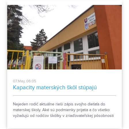
07.May, 06:05
Kapacity materských škôl stúpajú
Nejeden rodič aktuálne rieši zápis svojho dieťaťa do
materskej školy. Aké sú podmienky prijatia a čo všetko
vyžadujú od rodičov škôlky v zriaďovateľskej pôsobnosti
mesta?