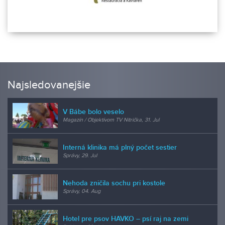
Najsledovanejšie
V Bábe bolo veselo
Magazín / Objektívom TV Nitrička, 31. Jul
Interná klinika má plný počet sestier
Správy, 29. Jul
Nehoda zničila sochu pri kostole
Správy, 04. Aug
Hotel pre psov HAVKO – psí raj na zemi