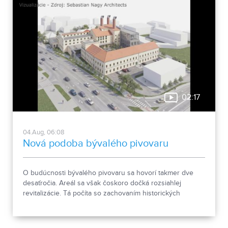
02:17
04.Aug, 06:08
Nová podoba bývalého pivovaru
O budúcnosti bývalého pivovaru sa hovorí takmer dve
desaťročia. Areál sa však čoskoro dočká rozsiahlej
revitalizácie. Tá počíta so zachovaním historických
objektov, ale aj s výstavbou novej polyfunkčnej budovy.