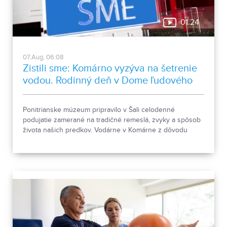
01:24
07.Aug, 06:08
Zistili sme: Komárno vyzýva na šetrenie
vodou. Rodinný deň v Dome ľudového
bývania a architektúry
Ponitrianske múzeum pripravilo v Šali celodenné
podujatie zamerané na tradičné remeslá, zvyky a spôsob
života našich predkov. Vodárne v Komárne z dôvodu
poklesu hladín v nádržiach a vysokej spotreby apelujú na
verejnosť, aby šetrila pitnou vodou.