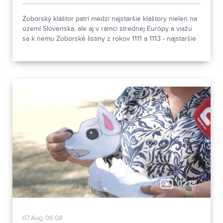
Zoborský kláštor patrí medzi najstaršie kláštory nielen na
území Slovenska, ale aj v rámci strednej Európy a viažu
sa k nemu Zoborské listiny z rokov 1111 a 1113 - najstaršie
zachovalé písomné dokumenty z nášho územia. Areál
spája históriu dvoch rehoľných rádov. Viete, ktoré sú to? :)
02:18
07.Aug, 06:08