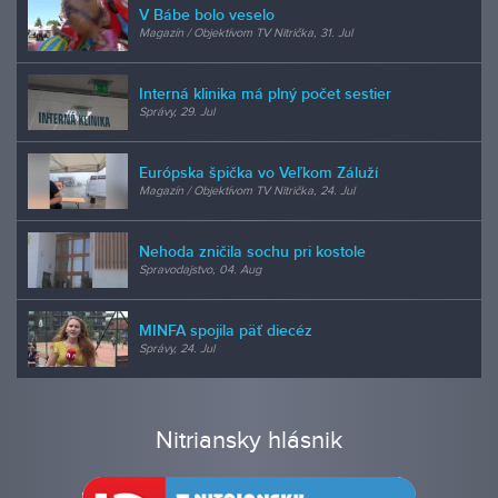
V Bábe bolo veselo
Magazín / Objektívom TV Nitrička, 31. Jul
Interná klinika má plný počet sestier
Správy, 29. Jul
Európska špička vo Veľkom Záluží
Magazín / Objektívom TV Nitrička, 24. Jul
Nehoda zničila sochu pri kostole
Spravodajstvo, 04. Aug
MINFA spojila päť diecéz
Správy, 24. Jul
Nitriansky hlásnik