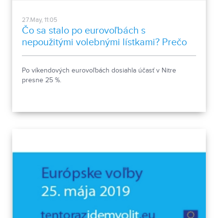
27.May, 11:05
Čo sa stalo po eurovoľbách s
nepoužitými volebnými lístkami? Prečo
škôlkari v Nitre zvierajú v rukách
volebné lístky ?
Po víkendových eurovoľbách dosiahla účasť v Nitre
presne 25 %.