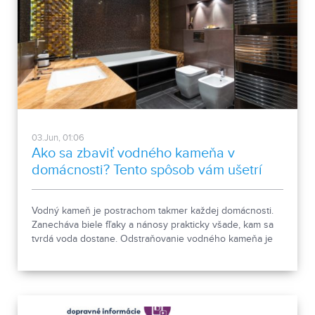
03.Jun, 01:06
Ako sa zbaviť vodného kameňa v
domácnosti? Tento spôsob vám ušetrí
kopec starostí aj peňazí!
Vodný kameň je postrachom takmer každej domácnosti.
Zanecháva biele fľaky a nánosy prakticky všade, kam sa
tvrdá voda dostane. Odstraňovanie vodného kameňa je
nielen prácne, ale môže zájsť aj hlboko do peňaženky.
Pôsobí totiž negatívne aj na elektroniku, ktorá sa môže
rýchlejšie opotrebiť. Dnes si preto povieme, ako sa
najúčinnejšie zbaviť vodného kameňa v domácnosti.