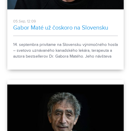
05.Sep, 12:09
Gabor Maté už čoskoro na Slovensku
14. septembra privítame na Slovensku výnimočného hosťa
– svetovo uznávaného kanadského lekára, terapeuta a
autora bestsellerov Dr. Gabora Matého. Jeho návšteva
predstavuje významnú udalosť, ktorá vzbudila obrovský
záujem nielen v našich končinách, ale aj na celosvetovej
úrovni.