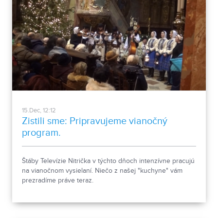
15.Dec, 12:12
Zistili sme: Pripravujeme vianočný
program.
Štáby Televízie Nitrička v týchto dňoch intenzívne pracujú
na vianočnom vysielaní. Niečo z našej "kuchyne" vám
prezradíme práve teraz.