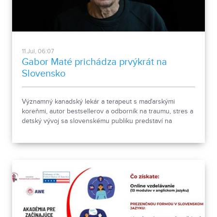
11.Jul, 06:07
Gabor Maté prichádza prvýkrát na
Slovensko
Významný kanadský lekár a terapeut s maďarskými
koreňmi, autor bestsellerov a odborník na traumu, stres a
detský vývoj sa slovenskému publiku predstaví na
konferencii Mýtus normálnosti: Trauma, choroby a
liečenie v toxickej kultúre.