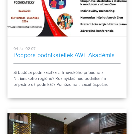
04.Jul, 02:07
Podpora podnikateliek AWE Akadémia
Si budúca podnikateľka z Trnavského prípadne z
Nitrianskeho regiónu? Rozmýšľaš nad podnikaním
prípadne už podnikáš? Pomôžeme ti začať úspešne
podnikať alebo zefektívniť tvoje podnikanie.