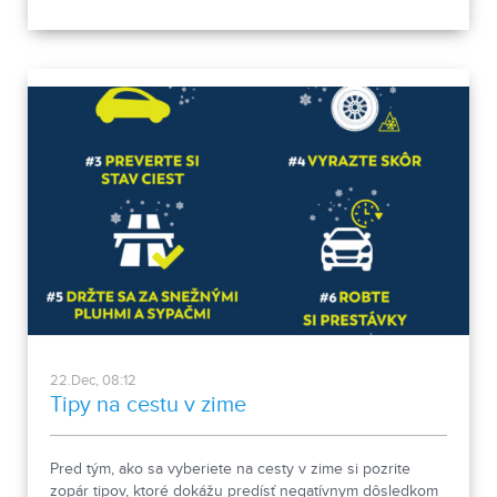
*Zásadný prínos k uľahčovaniu mobility s viac ako 15
miliónmi vozidiel v roku 2023 *Úspešný rok bez jedinej
smrteľnej nehody *Nové investície do kvality a
udržateľnosti
22.Dec, 08:12
Tipy na cestu v zime
Pred tým, ako sa vyberiete na cesty v zime si pozrite
zopár tipov, ktoré dokážu predísť negatívnym dôsledkom