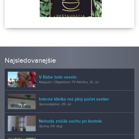
Najsledovanejšie
V Bábe bolo veselo
Magazín / Objektívom TV Nitrička, 31. Jul
Interná klinika má plný počet sestier
Spravodajstvo, 29. Jul
Nehoda zničila sochu pri kostole
Správy, 04. Aug