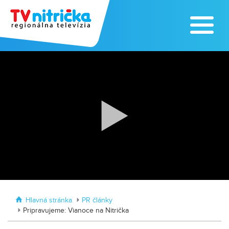
Traktormánia 2025 s pozvánkou
MDD vo Veľkom Záluží
Hlavná stránka
PR články
Pripravujeme: Vianoce na Nitrička