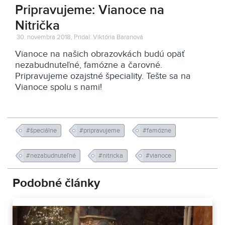
Pripravujeme: Vianoce na
Nitrička
30. novembra 2018, Pridal: Viktória Baranová
Vianoce na našich obrazovkách budú opäť
nezabudnuteľné, famózne a čarovné.
Pripravujeme ozajstné špeciality. Tešte sa na
Vianoce spolu s nami!
#špeciálne
#pripravujeme
#famózne
#nezabudnuteľné
#nitricka
#vianoce
Podobné články