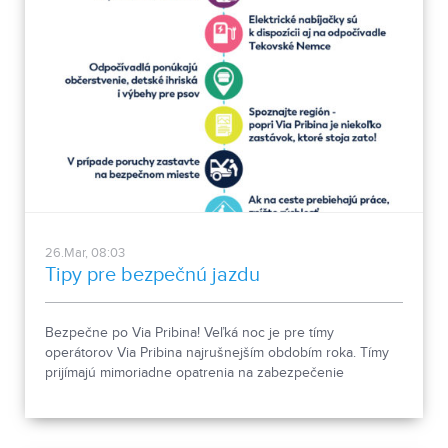
26.Mar, 08:03
Tipy pre bezpečnú jazdu
Bezpečne po Via Pribina! Veľká noc je pre tímy
operátorov Via Pribina najrušnejším obdobím roka. Tímy
prijímajú mimoriadne opatrenia na zabezpečenie
optimálnych dopravných podmienok. Na Vašej ceste si
však môžete oddýchnuť a načerpať nové sily na
odpočívadle Pohranice, kde okrem občerstvenia bude