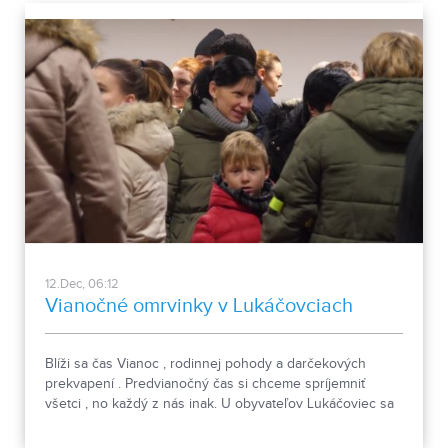
12.Dec, 06:12
Vianočné omrvinky v Lukáčovciach
Blíži sa čas Vianoc , rodinnej pohody a darčekových
prekvapení . Predvianočný čas si chceme spríjemniť
všetci , no každý z nás inak. U obyvateľov Lukáčoviec sa
v tomto období stali tradíciou Vianočné omrvinky.