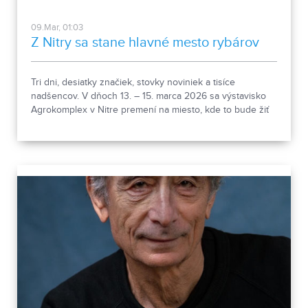
09.Mar, 01:03
Z Nitry sa stane hlavné mesto rybárov
Tri dni, desiatky značiek, stovky noviniek a tisíce
nadšencov. V dňoch 13. – 15. marca 2026 sa výstavisko
Agrokomplex v Nitre premení na miesto, kde to bude žiť
rybárstvom od rána do večera. For Fishing Nitra sa vracia
vo veľkom štýle – a ambície sú jasné: stať sa najväčším
rybárskym veľtrhom na Slovensku za posledných päť
rokov.