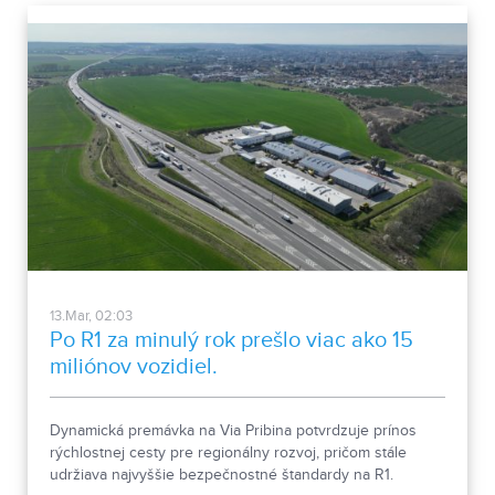
pripravený interaktívny program.
13.Mar, 02:03
Po R1 za minulý rok prešlo viac ako 15
miliónov vozidiel.
Dynamická premávka na Via Pribina potvrdzuje prínos
rýchlostnej cesty pre regionálny rozvoj, pričom stále
udržiava najvyššie bezpečnostné štandardy na R1.