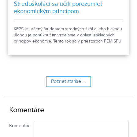
Stredoškoláci sa učili porozumieť
ekonomickým princípom
KEPS je určený študentom stredných škôl a jeho hlavnou
úlohou je ponúknuť im vzdelanie v oblasti základných
princípov ekonómie. Tento rok sa v priestoroch FEM SPU
v Nitre konal pravidelne počas10 mesiacov už jeho 3.
ročník.
Pozrieť staršie ...
Komentáre
Komentár