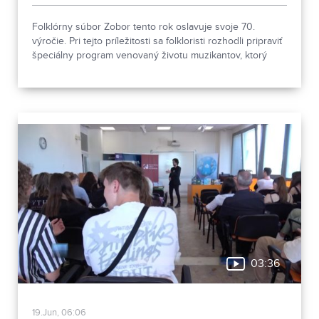
Folklórny súbor Zobor tento rok oslavuje svoje 70.
výročie. Pri tejto príležitosti sa folkloristi rozhodli pripraviť
špeciálny program venovaný životu muzikantov, ktorý
odpremiérujú 27. júna 2026 v Divadle Andreja Bagara v
Nitre. V predpremiére si ho verejnosť môže pozrieť 26.
júna.
03:36
19.Jun, 06:06