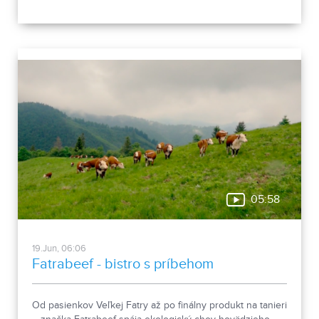
skupiny aj remeslá a tradície regiónov.
05:58
19.Jun, 06:06
Fatrabeef - bistro s príbehom
Od pasienkov Veľkej Fatry až po finálny produkt na tanieri