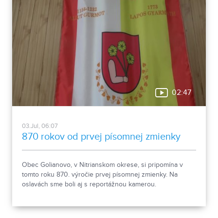
02:47
03.Jul, 06:07
870 rokov od prvej písomnej zmienky
Obec Golianovo, v Nitrianskom okrese, si pripomína v
tomto roku 870. výročie prvej písomnej zmienky. Na
oslavách sme boli aj s reportážnou kamerou.