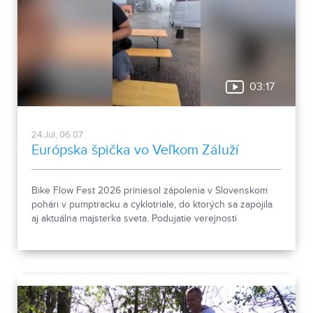
03:17
24.Jul, 06:07
Európska špička vo Veľkom Záluží
Bike Flow Fest 2026 priniesol zápolenia v Slovenskom
pohári v pumptracku a cyklotriale, do ktorých sa zapojila
aj aktuálna majsterka sveta. Podujatie verejnosti
predstavilo aj možno budúceho olympionika.