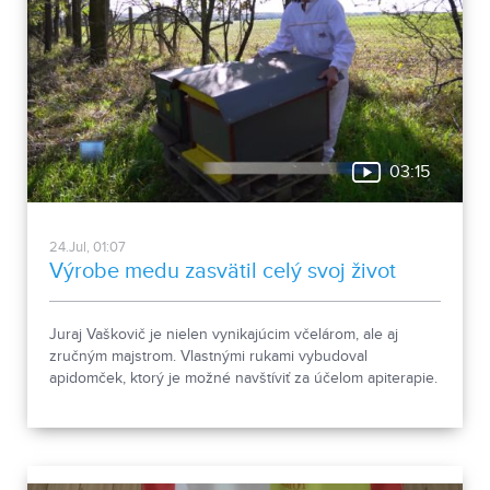
03:15
24.Jul, 01:07
Výrobe medu zasvätil celý svoj život
Juraj Vaškovič je nielen vynikajúcim včelárom, ale aj
zručným majstrom. Vlastnými rukami vybudoval
apidomček, ktorý je možné navštíviť za účelom apiterapie.
Ak ste o jej účinkoch ešte nikdy nepočuli, pozrite si
nasledujúcu reportáž.