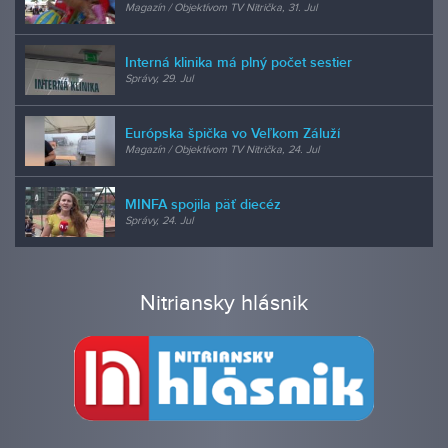
Magazín / Objektívom TV Nitrička, 31. Jul
Interná klinika má plný počet sestier
Správy, 29. Jul
Európska špička vo Veľkom Záluží
Magazín / Objektívom TV Nitrička, 24. Jul
MINFA spojila päť diecéz
Správy, 24. Jul
Nitriansky hlásnik