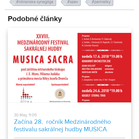
#nitrianska synagóga
#spev
#pamiatky
Podobné články
30.May, 11:05
Začína 28. ročník Medzinárodného
festivalu sakrálnej hudby MUSICA
SACRA 2018