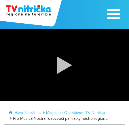
Zoo v Lužiankach
Traktormánia 2025 s pozvánkou
Hlavná stránka
Magazín / Objektívom TV Nitrička
Pro Musica Nostra rozozvučí pamiatky nášho regiónu