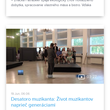
– značka Fatrabeef spája ekologický chov hovädzieho
dobytka, spracovanie vlastného mäsa a bistro. Vďaka
uzavretému systému „z lúky na tanier“ stavia na lokálnom
pôvode a rešpekte k prírode.
03:27
19.Jun, 06:06
Desatoro muzikanta: Život muzikantov
naprieč generáciami