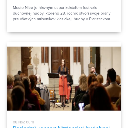
Mesto Nitra je hlavným usporiadateľom festivalu
duchovnej hudby, ktorého 28. ročník otvorí svoje brány
pre všetkých milovníkov klasickej hudby v Piaristickom
kostole sv. Ladislava v Nitre. MUSICA SACRA 2018 sa
tradične koná pod záštitou záštitu J. E. Mons. Viliama
Judáka, nitrianskeho sídelného biskupa a primátora mesta
Nitry Jozefa Dvonča.
08.Nov, 06:11