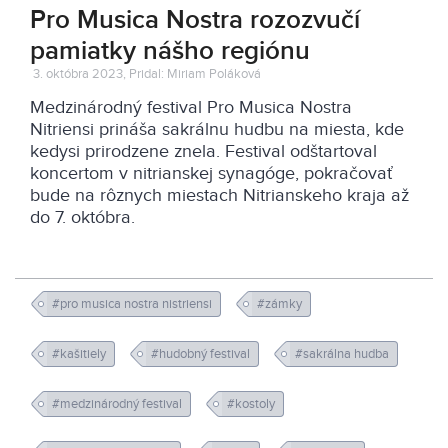
Pro Musica Nostra rozozvučí
pamiatky nášho regiónu
3. októbra 2023, Pridal: Miriam Poláková
Medzinárodný festival Pro Musica Nostra
Nitriensi prináša sakrálnu hudbu na miesta, kde
kedysi prirodzene znela. Festival odštartoval
koncertom v nitrianskej synagóge, pokračovať
bude na rôznych miestach Nitrianskeho kraja až
do 7. októbra.
#pro musica nostra nistriensi
#zámky
#kašitiely
#hudobný festival
#sakrálna hudba
#medzinárodný festival
#kostoly