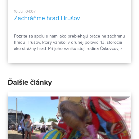
16.Jul, 04:07
Zachráňme hrad Hrušov
Pozrite sa spolu s nami ako prebiehajú práce na záchranu
hradu Hrušov, ktorý vznikol v druhej polovici 13. storočia
ako strážny hrad. Pri jeho vzniku stojí rodina Čákovcov, z
nich najslávnejší Matúš Čák, ktorý patril na prelome 13. a
14. storočia k jedným z najmocnejších mužov v Uhorsku.
Ďalšie články