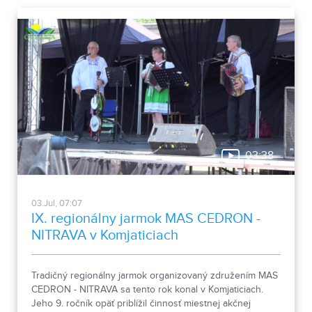
03:38
03.Jul, 07:07
IX. regionálny jarmok MAS CEDRON -
NITRAVA v Komjaticiach
Tradičný regionálny jarmok organizovaný združením MAS
CEDRON - NITRAVA sa tento rok konal v Komjaticiach.
Jeho 9. ročník opäť priblížil činnosť miestnej akčnej