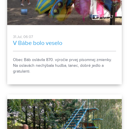
06:57
31.Jul, 06:07
V Bábe bolo veselo
Obec Báb oslávila 870. výročie prvej písomnej zmienky.
Na oslavách nechýbala hudba, tanec, dobré jedlo a
gratulanti.