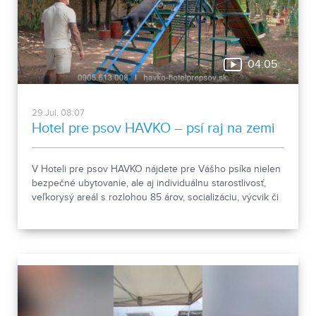
04:05
29.Jul, 08:07
Hotel pre psov HAVKO – psí raj na zemi
V Hoteli pre psov HAVKO nájdete pre Vášho psíka nielen
bezpečné ubytovanie, ale aj individuálnu starostlivosť,
veľkorysý areál s rozlohou 85 árov, socializáciu, výcvik či
pomoc pri prevýchove. Spoznajte miesto, kde sú psy na
prvom mieste a kde sa o každého štvornohého hosťa
starajú s rešpektom, skúsenosťami a láskou.