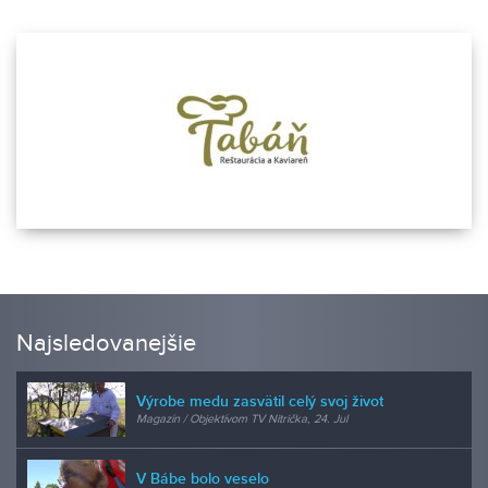
Najsledovanejšie
Výrobe medu zasvätil celý svoj život
Magazín / Objektívom TV Nitrička, 24. Jul
V Bábe bolo veselo