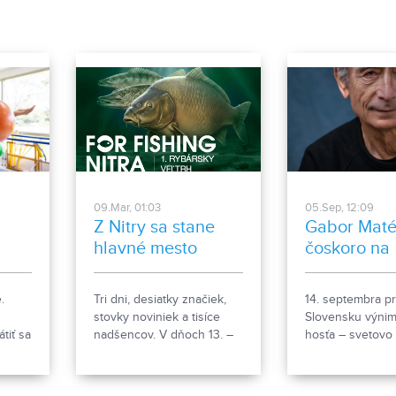
 po
súťaže, no napo
óne
štvrťfinálovej sér
torá
odolávala súpero
,
nieslo
a
09.Mar, 01:03
05.Sep, 12:09
Z Nitry sa stane
Gabor Maté
hlavné mesto
čoskoro na
rybárov
Slovensku
nový
.
Tri dni, desiatky značiek,
14. septembra pr
stovky noviniek a tisíce
Slovensku výni
tiť sa
nadšencov. V dňoch 13. –
hosťa – svetovo
15. marca 2026 sa
uznávaného ka
výstavisko Agrokomplex v
lekára, terapeuta
Nitre premení na miesto,
bestsellerov Dr.