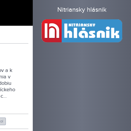
Nitriansky hlásnik
ov a k
nia v
dobiu
líckeho
...
tol