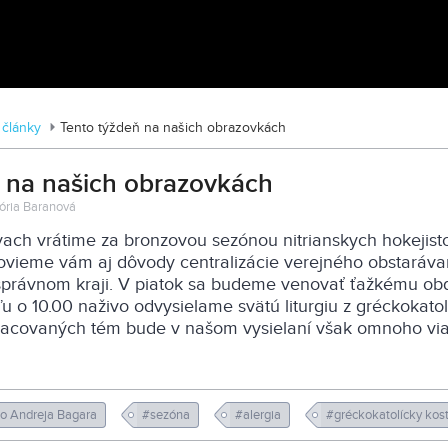
Tváre Parkinsona: Príbehy skryté za
diagnózou
 články
Tento týždeň na našich obrazovkách
 na našich obrazovkách
któria Baranová
vach vrátime za bronzovou sezónou nitrianskych hokejist
ovieme vám aj dôvody centralizácie verejného obstaráva
právnom kraji. V piatok sa budeme venovať ťažkému ob
ľu o 10.00 naživo odvysielame svätú liturgiu z gréckokato
pracovaných tém bude v našom vysielaní však omnoho viac
lo Andreja Bagara
#sezóna
#alergia
#gréckokatolícky kos