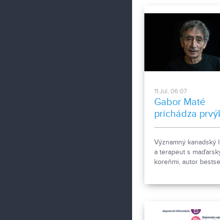
11.Jul, 06:07
Gabor Maté
prichádza prvý
na Slovensko
Významný kanadský l
a terapeut s maďarsk
koreňmi, autor bestse
a odborník na traumu
stres a detský vývoj 
slovenskému publiku
predstaví na konferen
Mýtus normálnosti: T