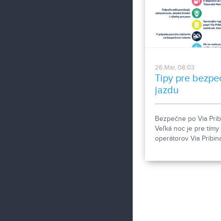
choroby a liečenie v
toxickej kultúre.
26.Mar, 08:03
Tipy pre bezpe
jazdu
Bezpečne po Via Prib
Veľká noc je pre tímy
operátorov Via Pribin
najrušnejším období
roka. Tímy prijímajú
mimoriadne opatrenia
zabezpečenie optimá
dopravných podmien
Na Vašej ceste si vša
môžete oddýchnuť a
načerpať nové sily na