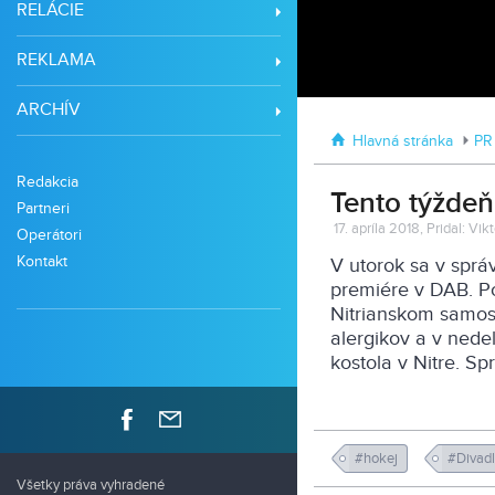
RELÁCIE
REKLAMA
ARCHÍV
Hlavná stránka
PR
Redakcia
Tento týždeň
Partneri
17. apríla 2018, Pridal: Vi
Operátori
Kontakt
V utorok sa v sprá
premiére v DAB. P
Nitrianskom samos
alergikov a v nede
kostola v Nitre. S
#hokej
#Divad
Všetky práva vyhradené