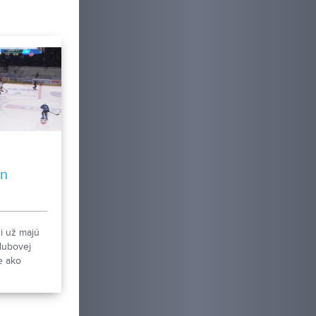
án
i už majú
lubovej
e ako
nejších.
a na uterák
ajvyššej