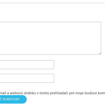
e,
jedinej smrteľnej nehody
nia
*Nové investície do kvality
a udržateľnosti
mail a webovú stránku v tomto prehliadači pre moje budúce kom