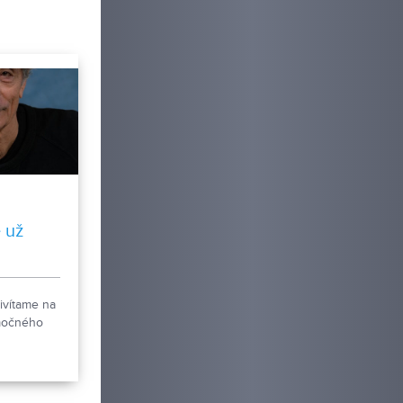
kon vo
ii statočne
vi z Košíc.
 už
ivítame na
močného
nadského
 a autora
 Gabora