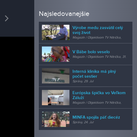
REDAK
Najsledovanejšie
vious
Next
Mgr.
Výrobe medu zasvätil celý
šéfredak
svoj život
Magazín / Objektívom TV Nitrička,
24. Jul
V Bábe bolo veselo
Magazín / Objektívom TV Nitrička, 31.
Jul
Interná klinika má plný
počet sestier
Správy, 29. Jul
Európska špička vo Veľkom
Záluží
Magazín / Objektívom TV Nitrička,
24. Jul
MINFA spojila päť diecéz
Správy, 24. Jul