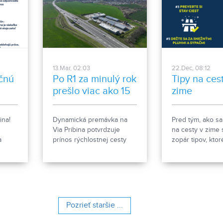
podnikanie.
ale môže zájsť a
peňaženky. Pôsob
negatívne aj na
elektroniku, kto
rýchlejšie opotr
si preto povieme
najúčinnejšie zb
13.Mar, 02:03
22.Dec, 08:12
vodného kameň
čnú
Po R1 za minulý rok
Tipy na ces
domácnosti.
prešlo viac ako 15
zime
miliónov vozidiel.
ina!
Dynamická premávka na
Pred tým, ako sa
Via Pribina potvrdzuje
na cesty v zime s
a
prínos rýchlostnej cesty
zopár tipov, kto
m
pre regionálny rozvoj,
predísť negatív
pričom stále udržiava
dôsledkom zimy.
 na
najvyššie bezpečnostné
lnych
štandardy na R1. *Zásadný
ok.
prínos k uľahčovaniu
k
mobility s viac ako 15
Pozrieť staršie ...
miliónmi vozidiel v roku
2023 *Úspešný rok bez