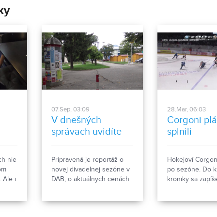
ky
07.Sep, 03:09
28.Mar, 06:03
V dnešných
Corgoni pl
správach uvidíte
splnili
ch nie
Pripravená je reportáž o
Hokejoví Corgon
om
novej divadelnej sezóne v
po sezóne. Do k
 Ale i
DAB, o aktuálnych cenách
kroniky sa zapíš
nehnuteľností, o stratégii
jedna z najnároč
ím
podpory učiteľov zo strany
HK Nitra vyzeral
kraja...
a vypadnutie z n