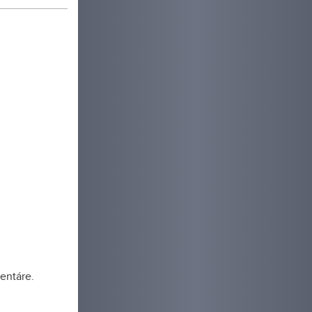
entáre.