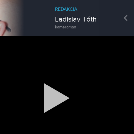
REDAKCIA
Pre
Ladislav Tóth
kameraman
Magazín
Traktormánia 2025 s pozvánkou
Magazín / Objektívom TV Nitrička
MDD vo Veľkom Záluží
Magazín / Objektívom TV Nitrička