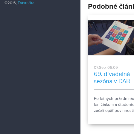
©2016,
TVnitrička
Podobné člán
07.Sep, 06:09
69. divadelná
sezóna v DAB
Po letných prázdniná
len žiakom a študent
začali opäť povinnosti.
herci Divadla Andreja
Bagara sa s nasaden
púšťajú do novej